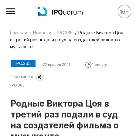
16+
Главная
Новости
IPQ.365
Родные Виктора Цоя
Все материалы
в третий раз подали в суд на создателей фильма о
Аналитика
музыканте
Аналитика
IPQ.365
22 января 2021
1 минуту
Legal review
Поделиться
События
IPQ.365
IPQ.365
IP Stories
Родные Виктора Цоя в
Квиз
третий раз подали в суд
О нас
на создателей фильма о
Календарь