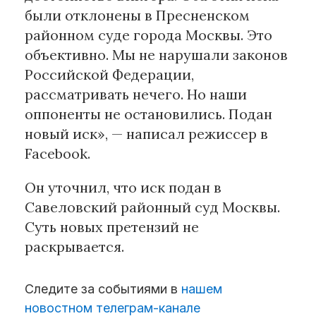
были отклонены в Пресненском
районном суде города Москвы. Это
Материалы партнеров
объективно. Мы не нарушали законов
АКИ
Российской Федерации,
Artists / Художники.РФ
рассматривать нечего. Но наши
n'RIS
оппоненты не остановились. Подан
Онлайн патент
новый иск», — написал режиссер в
Цифровой Сарафан
Facebook.
Он уточнил, что иск подан в
Смотрите нас в соцсетях и мессенджерах
Савеловский районный суд Москвы.
Суть новых претензий не
раскрывается.
Следите за событиями в
нашем
новостном телеграм-канале