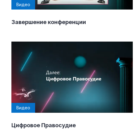
Видео
Материалы партнеров
Завершение конференции
АКИ
Artists / Художники.РФ
n'RIS
Онлайн патент
Цифровой Сарафан
Смотрите нас в соцсетях и мессенджерах
Видео
Цифровое Правосудие