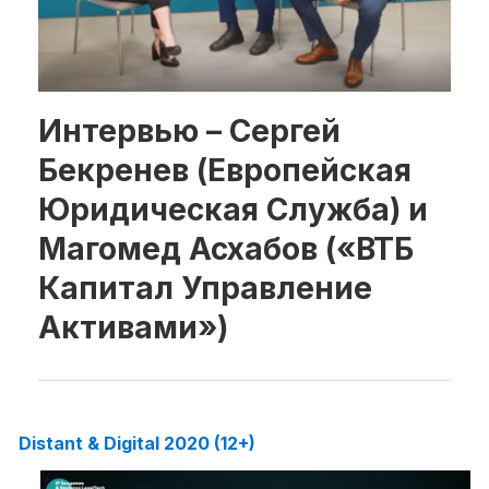
Рубрики
Интеллектуальная собственность
Интервью – Сергей
и креативные индустрии
Бекренев (Европейская
Кино и театр
Искусство
Юридическая Служба) и
Дизайн и мода
Магомед Асхабов («ВТБ
Реклама и маркетинг
Капитал Управление
Архитектура и урбанистика
Наука и технологии
Активами»)
Медиа
Образование
Издательское дело
Музыка
Distant & Digital 2020 (12+)
Музеи