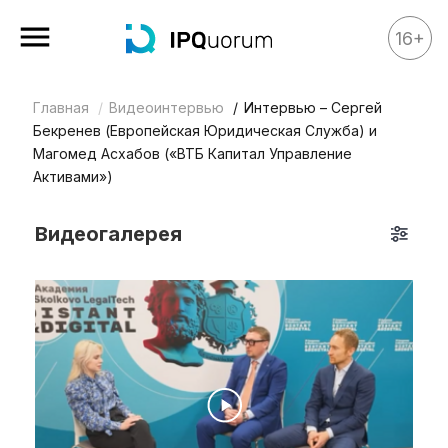
16+
Главная
Видеоинтервью
Интервью – Сергей
Все материалы
Бекренев (Европейская Юридическая Служба) и
Аналитика
Магомед Асхабов («ВТБ Капитал Управление
Активами»)
Аналитика
Legal review
Видеогалерея
События
IPQ.365
IP Stories
Квиз
О нас
Календарь