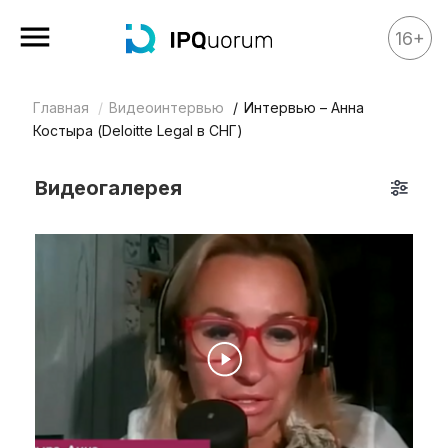
16+
Главная
Видеоинтервью
Интервью – Анна
Все материалы
Костыра (Deloitte Legal в СНГ)
Аналитика
Видеогалерея
Аналитика
Legal review
События
IPQ.365
IP Stories
Квиз
О нас
Календарь