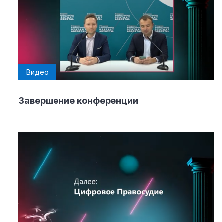
Материалы партнеров
АКИ
Artists / Художники.РФ
n'RIS
Видео
Онлайн патент
Цифровой Сарафан
Завершение конференции
Смотрите нас в соцсетях и мессенджерах