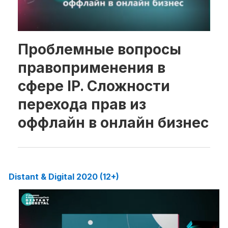
Рубрики
Проблемные вопросы
Интеллектуальная собственность
правоприменения в
и креативные индустрии
Кино и театр
сфере IP. Сложности
Искусство
перехода прав из
Дизайн и мода
оффлайн в онлайн бизнес
Реклама и маркетинг
Архитектура и урбанистика
Наука и технологии
Медиа
Образование
Distant & Digital 2020 (12+)
Издательское дело
Музыка
Музеи