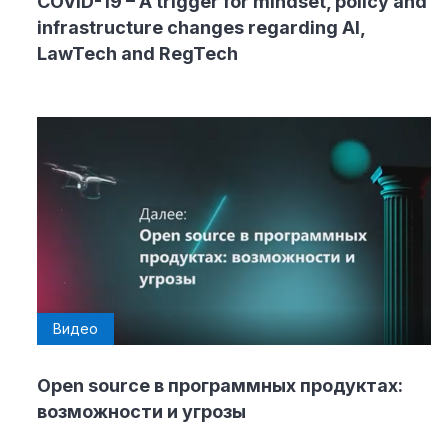
COVID-19 – A trigger for mindset, policy and
infrastructure changes regarding AI,
LawTech and RegTech
Видео
Open source в программных продуктах:
возможности и угрозы