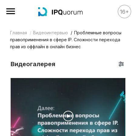
16+
Главная
Видеоинтервью
Проблемные вопросы
Все материалы
правоприменения в сфере IP. Сложности перехода
Аналитика
прав из оффлайн в онлайн бизнес
Аналитика
Видеогалерея
Legal review
События
IPQ.365
IP Stories
Квиз
О нас
Календарь