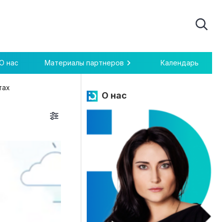
О нас
Материалы партнеров
Календарь
тах
О нас