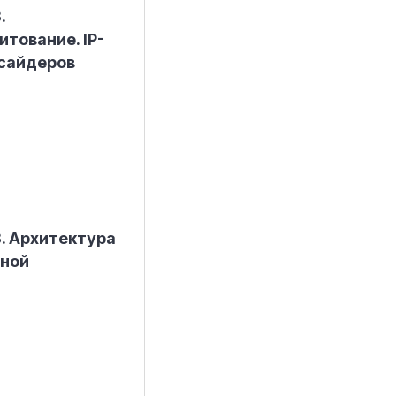
.
тование. IP-
нсайдеров
3. Архитектура
ьной