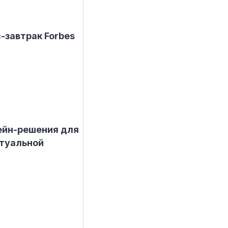
-завтрак Forbes
чейн-решения для
туальной