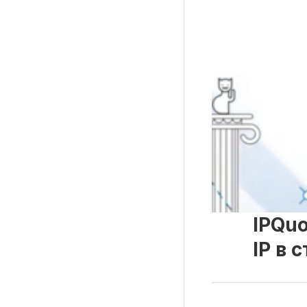
Рубрики
Интеллектуальная собственность и креативные и
Кино и театр
Искусство
Дизайн и мода
Реклама и маркетинг
Архитектура и урбанистика
Наука и технологии
IPQuo
Медиа
Образование
IP в 
Издательское дело
Музыка
Музеи