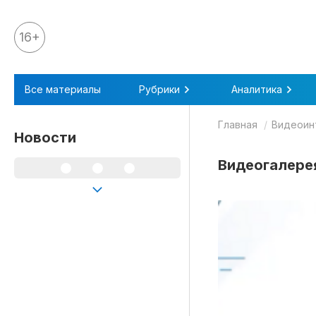
16+
Все материалы
Все материалы
Рубрики
Аналитика
Аналитика
Главная
Видеоин
Аналитика
Новости
Legal review
Видеогалере
События
IPQ.365
IP Stories
Квиз
О нас
Календарь