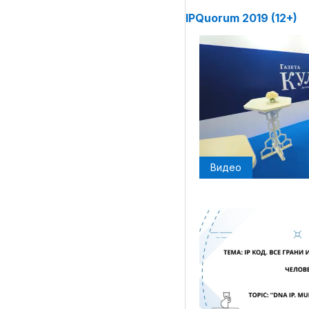
IPQuorum 2019 (12+)
Материалы партнеров
АКИ
Artists / Художники.РФ
n'RIS
Онлайн патент
Видео
Цифровой Сарафан
Смотрите нас в соцсетях и мессенджерах