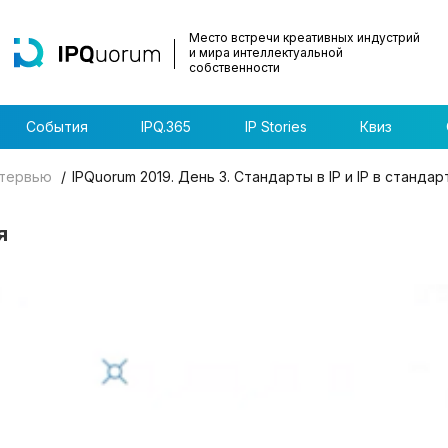
Место встречи креативных индустрий
и мира интеллектуальной
собственности
События
IPQ.365
IP Stories
Квиз
тервью
IPQuorum 2019. День 3. Стандарты в IP и IP в стандар
я