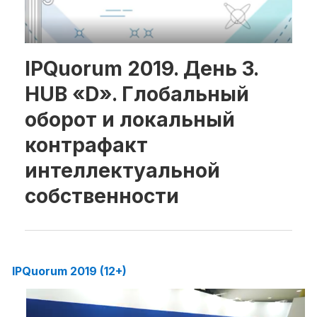
Рубрики
IPQuorum 2019. День 3.
Интеллектуальная собственность
HUB «D». Глобальный
и креативные индустрии
Кино и театр
оборот и локальный
Искусство
контрафакт
Дизайн и мода
интеллектуальной
Реклама и маркетинг
Архитектура и урбанистика
собственности
Наука и технологии
Медиа
Образование
Издательское дело
IPQuorum 2019 (12+)
Музыка
Музеи