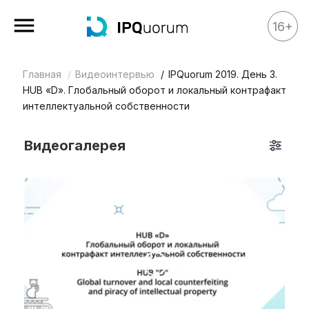
16+
Главная
Видеоинтервью
IPQuorum 2019. День 3.
Все материалы
HUB «D». Глобальный оборот и локальный контрафакт
Аналитика
интеллектуальной собственности
Аналитика
Видеогалерея
Legal review
События
IPQ.365
IP Stories
Квиз
О нас
Календарь