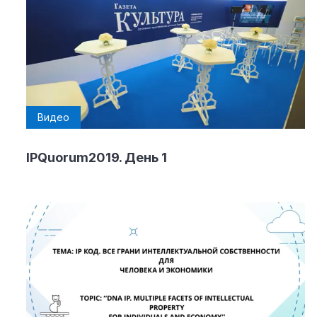
Материалы партнеров
АКИ
Artists / Художники.РФ
n'RIS
Онлайн патент
Видео
Цифровой Сарафан
IPQuorum2019. День 1
Смотрите нас в соцсетях и мессенджерах