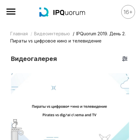
16+
Главная
Видеоинтервью
IPQuorum 2019. День 2.
Все материалы
Пираты vs цифровое кино и телевидение
Аналитика
Видеогалерея
Аналитика
Legal review
События
IPQ.365
IP Stories
Квиз
О нас
Календарь