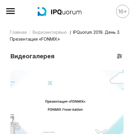
16+
Главная
Видеоинтервью
IPQuorum 2019. День 3.
Все материалы
Презентация «FONMIX»
Аналитика
Видеогалерея
Аналитика
Legal review
События
IPQ.365
IP Stories
Квиз
О нас
Календарь