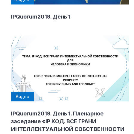
Материалы партнеров
IPQuorum2019. День 1
АКИ
Artists / Художники.РФ
n'RIS
Онлайн патент
Цифровой Сарафан
Смотрите нас в соцсетях и мессенджерах
Видео
IPQuorum2019. День 1. Пленарное
заседание «IP КОД. ВСЕ ГРАНИ
ИНТЕЛЛЕКТУАЛЬНОЙ СОБСТВЕННОСТИ