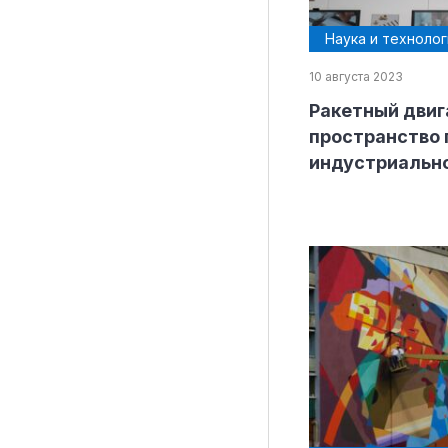
Наука и технолог
10 августа 2023
Рубрики
Ракетный двига
Интеллектуальная собственность и креативные и
пространство 
индустриальн
Кино и театр
Искусство
Дизайн и мода
Реклама и маркетинг
Архитектура и урбанистика
Наука и технологии
Медиа
Образование
Издательское дело
Музыка
Музеи