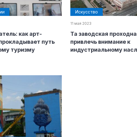
ии
Искусство
11 мая 2023
тель: как арт-
Та заводская проходна
ндустрии
прокладывает путь
привлечь внимание к
ому туризму
индустриальному нас