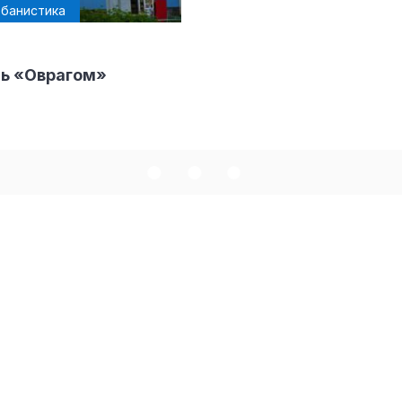
рбанистика
ть «Оврагом»