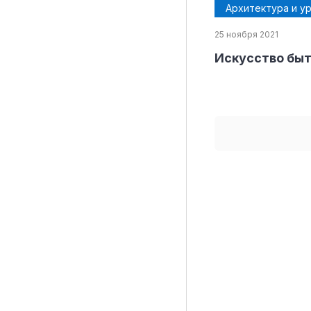
Архитектура и у
25 ноября 2021
Искусство бы
Материалы партнеров
АКИ
Artists / Художники.РФ
n'RIS
Онлайн патент
Цифровой Сарафан
Смотрите нас в соцсетях и мессенджерах