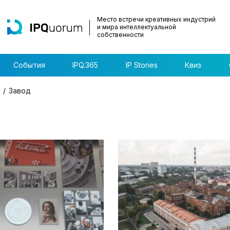
Место встречи креативных индустрий
и мира интеллектуальной
собственности
События
IPQ.365
IP Stories
Квиз
Завод