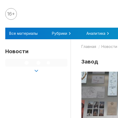
16+
Все материалы
Все материалы
Рубрики
Аналитика
Аналитика
Главная
Новости
Аналитика
Новости
Legal review
Завод
События
IPQ.365
IP Stories
Квиз
О нас
Календарь