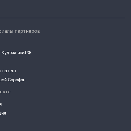
риалы партнеров
s / Художники.РФ
н патент
вой Сарафан
екте
я
ция