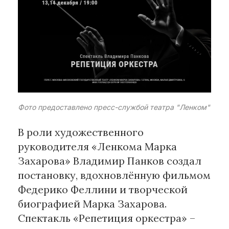
Рубрики
Интеллектуальная собственность
и креативные индустрии
Кино и театр
Искусство
Дизайн и мода
Фото предоставлено пресс-службой театра "Ленком"
Реклама и маркетинг
В роли художественного
Архитектура и урбанистика
руководителя «Ленкома Марка
Наука и технологии
Захарова» Владимир Панков создал
Медиа
постановку, вдохновлённую фильмом
Образование
Федерико Феллини и творческой
Издательское дело
биографией Марка Захарова.
Музыка
Спектакль «Репетиция оркестра» –
Музеи