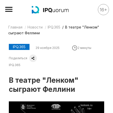
16+
Главная
Новости
IPQ.365
В театре "Ленком"
Все материалы
сыграют Феллини
Аналитика
Аналитика
IPQ.365
29 ноября 2025
2 минуты
Legal review
Поделиться
События
IPQ.365
IPQ.365
В театре "Ленком"
IP Stories
сыграют Феллини
Квиз
О нас
Календарь