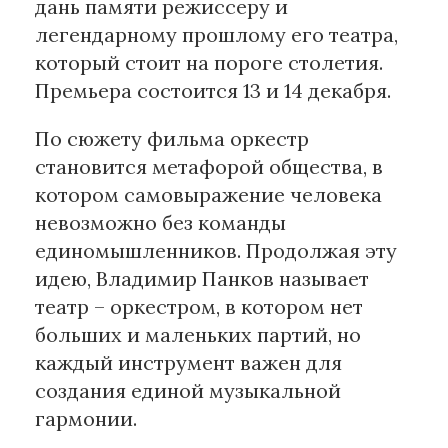
дань памяти режиссеру и
легендарному прошлому его театра,
Материалы партнеров
который стоит на пороге столетия.
АКИ
Премьера состоится 13 и 14 декабря.
Artists / Художники.РФ
По сюжету фильма оркестр
n'RIS
становится метафорой общества, в
Онлайн патент
котором самовыражение человека
Цифровой Сарафан
невозможно без команды
единомышленников. Продолжая эту
Смотрите нас в соцсетях и мессенджерах
идею, Владимир Панков называет
театр – оркестром, в котором нет
больших и маленьких партий, но
каждый инструмент важен для
создания единой музыкальной
гармонии.