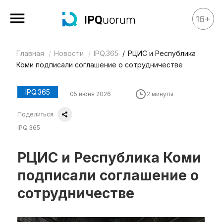
16+
Главная
Новости
IPQ.365
РЦИС и Республика
Все материалы
Коми подписали соглашение о сотрудничестве
Аналитика
Аналитика
IPQ.365
05 июня 2026
2 минуты
Legal review
Поделиться
События
IPQ.365
IPQ.365
РЦИС и Республика Коми
IP Stories
подписали соглашение о
Квиз
сотрудничестве
О нас
Календарь