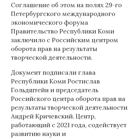
Соглашение об этом на полях 29-го
Петербургского международного
Материалы партнеров
экономического форума
АКИ
Правительство Республики Коми
Artists / Художники.РФ
заключило с Российским центром
n'RIS
оборота прав на результаты
Онлайн патент
творческой деятельности.
Цифровой Сарафан
Документ подписали глава
Республики Коми Ростислав
Смотрите нас в соцсетях и мессенджерах
Гольдштейн и председатель
Российского центра оборота прав на
результаты творческой деятельности
Андрей Кричевский. Центр,
работающий с 2021 года, содействует
развитию науки и