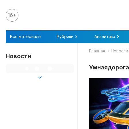
16+
Все материалы
Все материалы
Рубрики
Аналитика
Аналитика
Главная
Новости
Аналитика
Новости
Legal review
Умнаядорога
События
IPQ.365
IP Stories
Квиз
О нас
Календарь