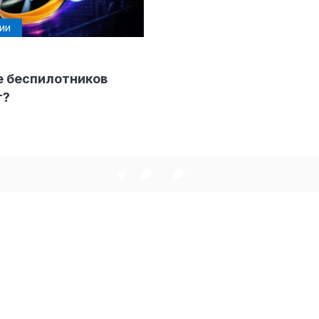
ии
е беспилотников
ндустрии
т?