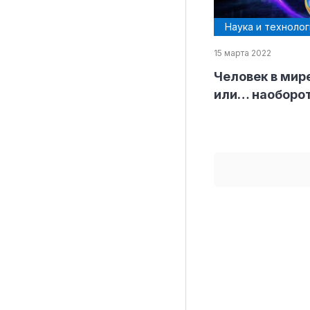
Наука и технолог
15 марта 2022
Рубрики
Человек в мир
Интеллектуальная собственность и креативные и
или… наоборо
Кино и театр
Искусство
Дизайн и мода
Реклама и маркетинг
Архитектура и урбанистика
Наука и технологии
Медиа
Образование
Издательское дело
Музыка
Музеи