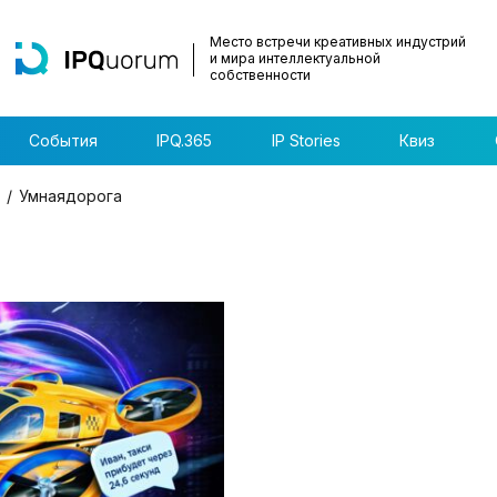
Место встречи креативных индустрий
и мира интеллектуальной
собственности
События
IPQ.365
IP Stories
Квиз
Умнаядорога