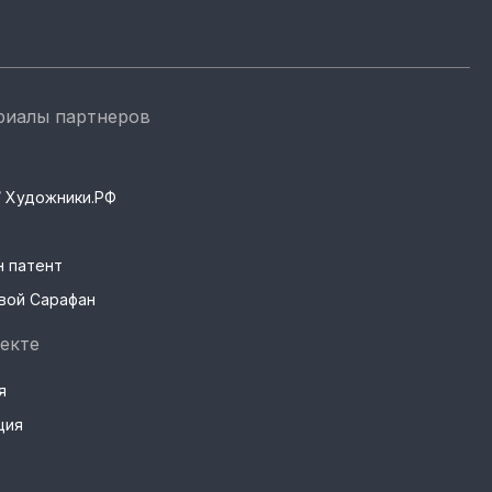
риалы партнеров
s / Художники.РФ
н патент
вой Сарафан
екте
я
ция