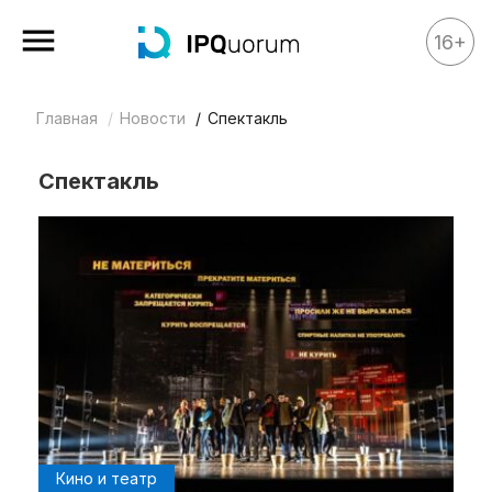
16+
Главная
Новости
Спектакль
Все материалы
Аналитика
Спектакль
Аналитика
Legal review
События
IPQ.365
IP Stories
Квиз
О нас
Календарь
Кино и театр