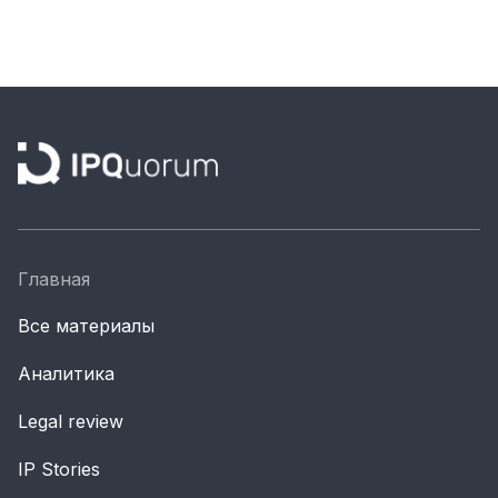
Материалы партнеров
АКИ
Artists / Художники.РФ
n'RIS
Онлайн патент
Цифровой Сарафан
Главная
Смотрите нас в соцсетях и мессенджерах
Все материалы
Аналитика
Legal review
IP Stories