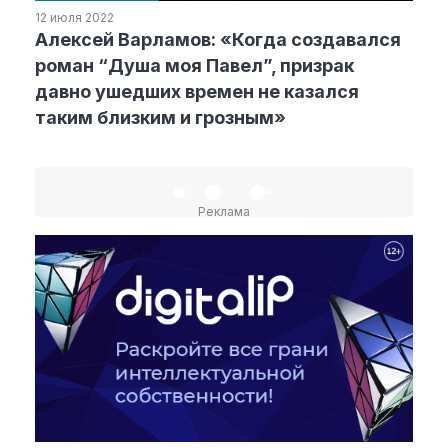
12 июля 2022
Алексей Варламов: «Когда создавался
Рубрики
роман “Душа моя Павел”, призрак
давно ушедших времен не казался
Интеллектуальная собственность
таким близким и грозным»
и креативные индустрии
Кино и театр
Искусство
Дизайн и мода
Реклама
Реклама и маркетинг
Архитектура и урбанистика
Наука и технологии
Медиа
Образование
Издательское дело
Музыка
Музеи