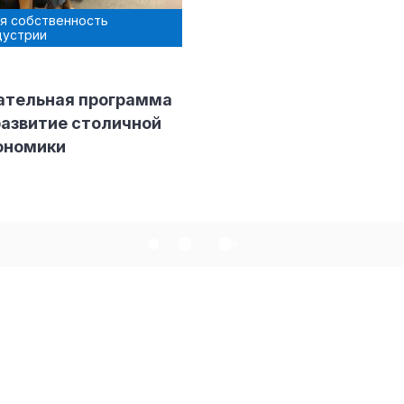
я собственность
дустрии
ательная программа
ндустрии
азвитие столичной
ономики