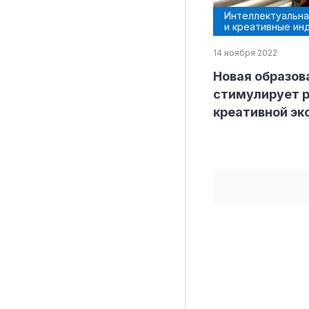
Интеллектуальна
и креативные ин
14 ноября 2022
Рубрики
Новая образов
Интеллектуальная собственность и креативные и
стимулирует р
креативной эк
Кино и театр
Искусство
Дизайн и мода
Реклама и маркетинг
Архитектура и урбанистика
Наука и технологии
Медиа
Образование
Издательское дело
Музыка
Музеи