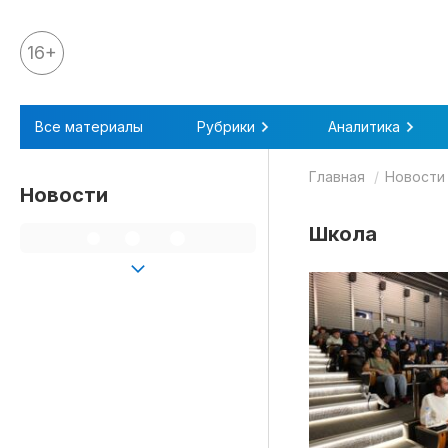
16+
Все материалы
Все материалы
Рубрики
Аналитика
Аналитика
Главная
Новости
Аналитика
Новости
Legal review
Школа
События
IPQ.365
IP Stories
Квиз
О нас
Календарь