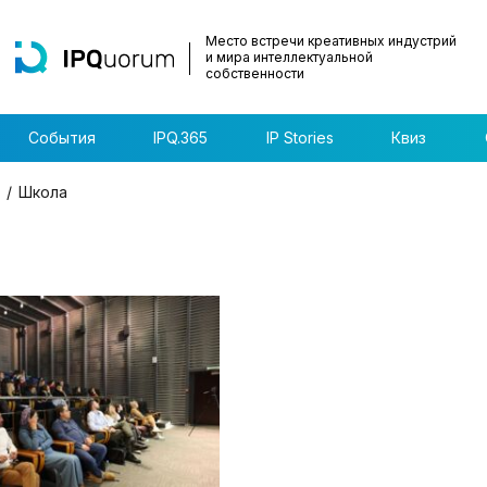
Место встречи креативных индустрий
и мира интеллектуальной
собственности
События
IPQ.365
IP Stories
Квиз
Школа