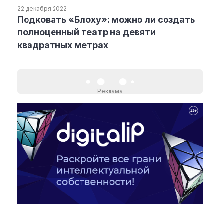
22 декабря 2022
Подковать «Блоху»: можно ли создать
Рубрики
полноценный театр на девяти
квадратных метрах
Интеллектуальная собственность
и креативные индустрии
Кино и театр
Искусство
Реклама
Дизайн и мода
Реклама и маркетинг
Архитектура и урбанистика
Наука и технологии
Медиа
Образование
Издательское дело
Музыка
Музеи