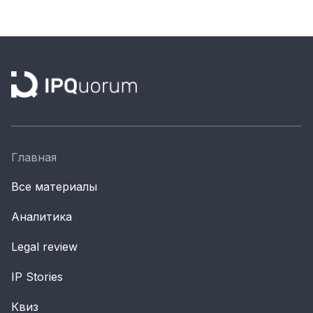
Материалы партнеров
АКИ
Artists / Художники.РФ
n'RIS
Онлайн патент
Цифровой Сарафан
Главная
Смотрите нас в соцсетях и мессенджерах
Все материалы
Аналитика
Legal review
IP Stories
Квиз