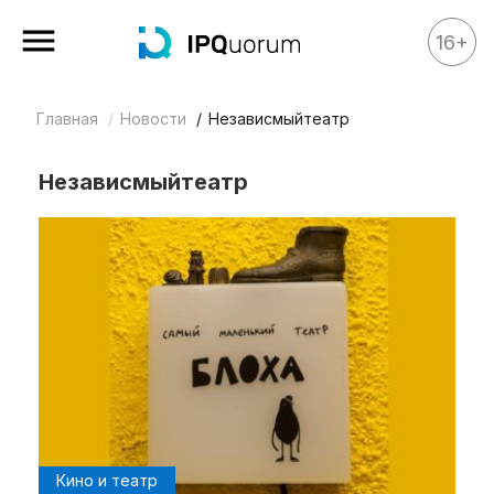
16+
Главная
Новости
Независмыйтеатр
Все материалы
Аналитика
Независмыйтеатр
Аналитика
Legal review
События
IPQ.365
IP Stories
Квиз
О нас
Календарь
Кино и театр