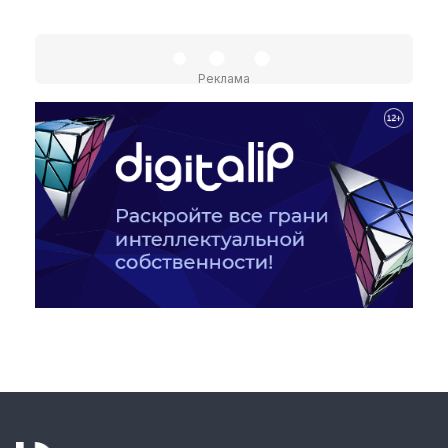
Материалы партнеров
Реклама
АКИ
Artists / Художники.РФ
n'RIS
Онлайн патент
Цифровой Сарафан
Смотрите нас в соцсетях и мессенджерах