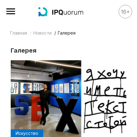
16+
Главная
Новости
Галерея
Все материалы
Аналитика
Галерея
Аналитика
Legal review
События
IPQ.365
IP Stories
Квиз
О нас
Календарь
Искусство