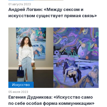
01 августа 2023
Андрей Логвин: «Между сексом и
Рубрики
искусством существует прямая связь»
Интеллектуальная собственность
и креативные индустрии
Кино и театр
Искусство
Дизайн и мода
Реклама и маркетинг
Архитектура и урбанистика
Наука и технологии
Медиа
Образование
Искусство
Издательское дело
05 июля 2023
Музыка
Евгения Дудникова: «Искусство само
Музеи
по себе особая форма коммуникации»