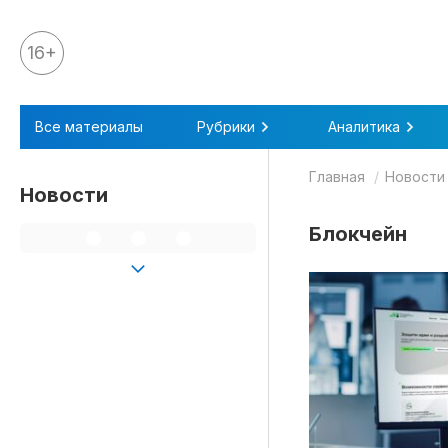
16+
Все материалы
Все материалы
Рубрики
Аналитика
Аналитика
Главная
Новости
Аналитика
Новости
Legal review
Блокчейн
События
IPQ.365
IP Stories
Квиз
О нас
Календарь