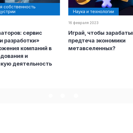
я собственность
дустрии
Наука и технологии
16 февраля 2023
аторов: сервис
Играй, чтобы зарабатыв
ндустрии
и разработки»
предтеча экономики
ожения компаний в
метавселенных?
дования и
скую деятельность