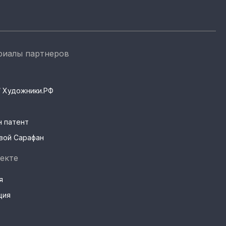
риалы партнеров
s / Художники.РФ
н патент
вой Сарафан
екте
я
ция