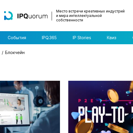
Место встречи креативных индустрий
и мира интеллектуальной
собственности
События
IPQ.365
IP Stories
Квиз
Блокчейн