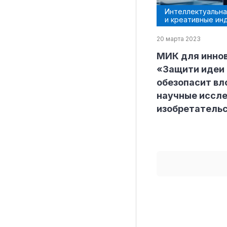
Интеллектуальна
и креативные ин
20 марта 2023
Рубрики
МИК для иннов
Интеллектуальная собственность и креативные и
«Защити идеи 
обезопасит вл
Кино и театр
научные иссле
Искусство
изобретатель
Дизайн и мода
Реклама и маркетинг
Архитектура и урбанистика
Наука и технологии
Медиа
Образование
Издательское дело
Музыка
Музеи