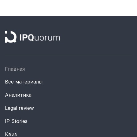
Материалы партнеров
АКИ
Artists / Художники.РФ
n'RIS
Онлайн патент
Цифровой Сарафан
Главная
Смотрите нас в соцсетях и мессенджерах
Все материалы
Аналитика
Legal review
IP Stories
Квиз