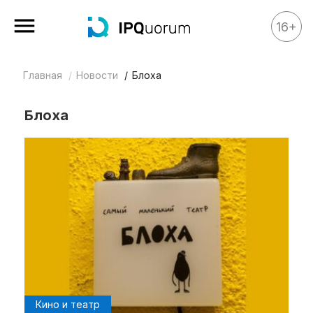
16+
Главная
Новости
Блоха
Все материалы
Аналитика
Блоха
Аналитика
Legal review
События
IPQ.365
IP Stories
Квиз
О нас
Календарь
Кино и театр