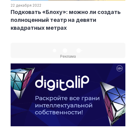
22 декабря 2022
Подковать «Блоху»: можно ли создать
Рубрики
полноценный театр на девяти
квадратных метрах
Интеллектуальная собственность
и креативные индустрии
Кино и театр
Искусство
Реклама
Дизайн и мода
Реклама и маркетинг
Архитектура и урбанистика
Наука и технологии
Медиа
Образование
Издательское дело
Музыка
Музеи