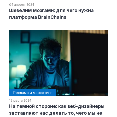
04 апреля 2024
Шевелим мозгами: для чего нужна
Рубрики
платформа BrainChains
Интеллектуальная собственность
и креативные индустрии
Кино и театр
Искусство
Дизайн и мода
Реклама и маркетинг
Архитектура и урбанистика
Наука и технологии
Медиа
Образование
Реклама и маркетинг
Издательское дело
19 марта 2024
Музыка
На темной стороне: как веб-дизайнеры
Музеи
заставляют нас делать то, чего мы не