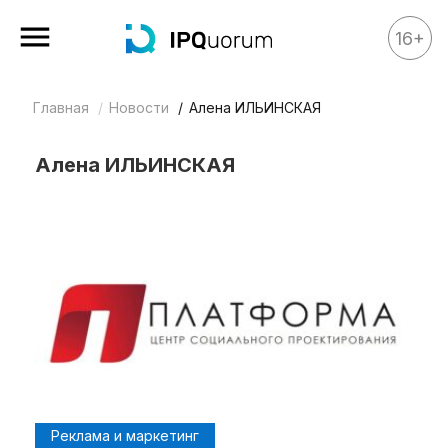
16+
Главная
Новости
Алена ИЛЬИНСКАЯ
Все материалы
Аналитика
Алена ИЛЬИНСКАЯ
Аналитика
Legal review
События
IPQ.365
IP Stories
Квиз
О нас
Календарь
Реклама и маркетинг