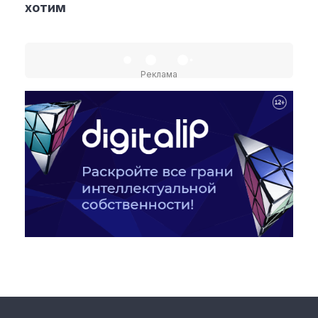
хотим
Материалы партнеров
АКИ
Реклама
Artists / Художники.РФ
n'RIS
Онлайн патент
Цифровой Сарафан
Смотрите нас в соцсетях и мессенджерах