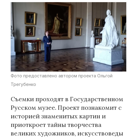
Материалы партнеров
АКИ
Artists / Художники.РФ
n'RIS
Онлайн патент
Цифровой Сарафан
Фото предоставлено автором проекта Ольгой
Смотрите нас в соцсетях и мессенджерах
Трегубенко
Съемки проходят в Государственном
Русском музее. Проект познакомит с
историей знаменитых картин и
приоткроет тайны творчества
великих художников, искусствоведы