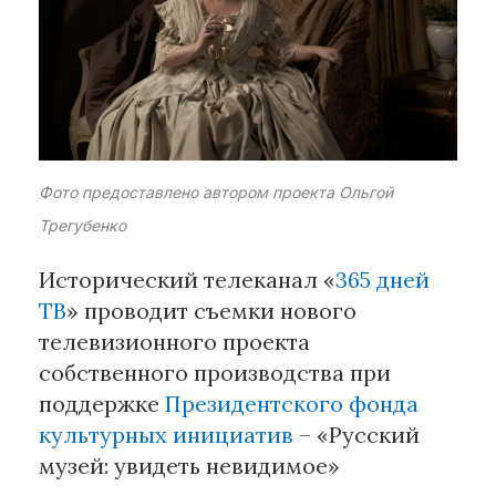
Рубрики
Интеллектуальная собственность
и креативные индустрии
Кино и театр
Фото предоставлено автором проекта Ольгой
Искусство
Трегубенко
Дизайн и мода
Реклама и маркетинг
Исторический телеканал «
365 дней
Архитектура и урбанистика
ТВ
» проводит съемки нового
Наука и технологии
телевизионного проекта
Медиа
собственного производства при
Образование
поддержке
Президентского фонда
Издательское дело
культурных инициатив
– «Русский
Музыка
музей: увидеть невидимое»
Музеи