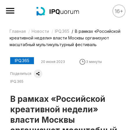
16+
Главная
Новости
IPQ.365
В рамках «Российской
Все материалы
креативной недели» власти Москвы организуют
Аналитика
масштабный мультикультурный фестиваль
Аналитика
IPQ.365
20 июня 2023
3 минуты
Legal review
Поделиться
События
IPQ.365
IPQ.365
IP Stories
В рамках «Российской
Квиз
креативной недели»
О нас
власти Москвы
Календарь