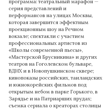
программа: театральный марафон —
серия представлений и
Материалы партнеров
перформансов на улицах Москвы,
АКИ
которая завершится эффектным
Artists / Художники.РФ
проекционным шоу на Речном
n'RIS
вокзале; спектакли с участием
Онлайн патент
профессиональных артистов из
Цифровой Сарафан
«Школы современной пьесы»,
«Мастерской Брусникина» и других
театров на Гоголевском бульваре,
Смотрите нас в соцсетях и мессенджерах
ВДНХ и в Новопушкинском сквере;
кинопоказы российских, таиландских
и южнокорейских фильмов под
открытым небом в парке Горького, в
Зарядье и на Патриарших прудах;
съемка сериала о креаторах столицы