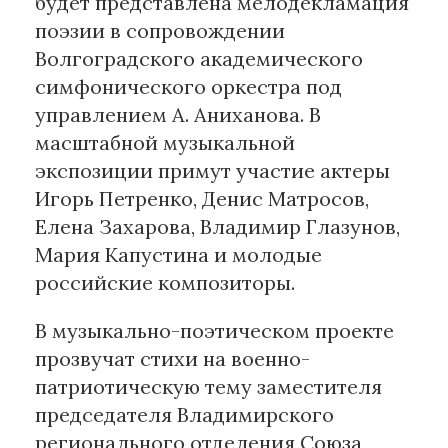
будет представлена мелодекламация
поэзии в сопровождении
Материалы партнеров
Волгоградского академического
симфонического оркестра под
АКИ
Artists / Художники.РФ
управлением А. Аниханова. В
n'RIS
масштабной музыкальной
Онлайн патент
экспозиции примут участие актеры
Цифровой Сарафан
Игорь Петренко, Денис Матросов,
Елена Захарова, Владимир Глазунов,
Мария Капустина и молодые
Смотрите нас в соцсетях и мессенджерах
российские композиторы.
В музыкально-поэтическом проекте
прозвучат стихи на военно-
патриотическую тему заместителя
председателя Владимирского
регионального отделения Союза