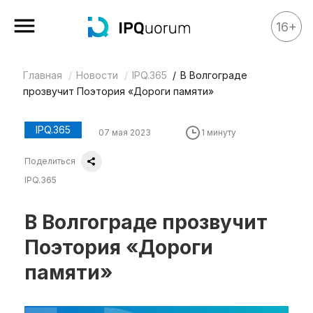
16+
Главная
Новости
IPQ.365
В Волгограде
Все материалы
прозвучит Поэтория «Дороги памяти»
Аналитика
Аналитика
IPQ.365
07 мая 2023
1 минуту
Legal review
Поделиться
События
IPQ.365
IPQ.365
В Волгограде прозвучит
IP Stories
Поэтория «Дороги
Квиз
памяти»
О нас
Календарь