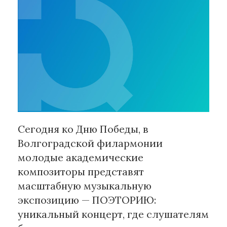
Рубрики
Интеллектуальная собственность
и креативные индустрии
Кино и театр
Искусство
Дизайн и мода
Реклама и маркетинг
Сегодня ко Дню Победы, в
Архитектура и урбанистика
Волгоградской филармонии
Наука и технологии
молодые академические
Медиа
композиторы представят
Образование
масштабную музыкальную
Издательское дело
экспозицию — ПОЭТОРИЮ:
Музыка
уникальный концерт, где слушателям
Музеи