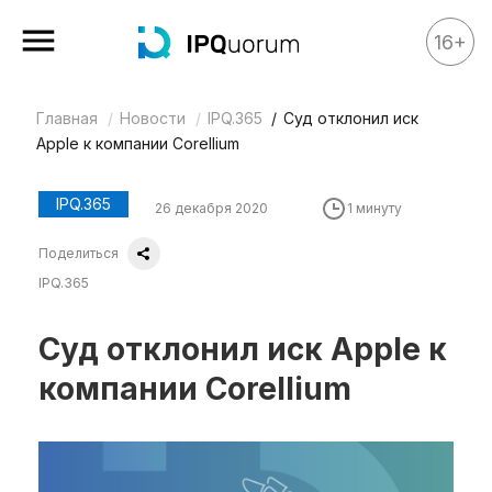
16+
Главная
Новости
IPQ.365
Суд отклонил иск
Все материалы
Apple к компании Corellium
Аналитика
Аналитика
IPQ.365
26 декабря 2020
1 минуту
Legal review
Поделиться
События
IPQ.365
IPQ.365
Суд отклонил иск Apple к
IP Stories
компании Corellium
Квиз
О нас
Календарь