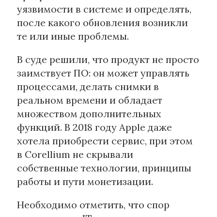
уязвимости в системе и определять,
после какого обновления возникли
Материалы партнеров
те или иные проблемы.
АКИ
Artists / Художники.РФ
В суде решили, что продукт не просто
n'RIS
заимствует ПО: он может управлять
Онлайн патент
процессами, делать снимки в
Цифровой Сарафан
реальном времени и обладает
множеством дополнительных
функций. В 2018 году Apple даже
Смотрите нас в соцсетях и мессенджерах
хотела приобрести сервис, при этом
в Corellium не скрывали
собственные технологии, принципы
работы и пути монетизации.
Необходимо отметить, что спор