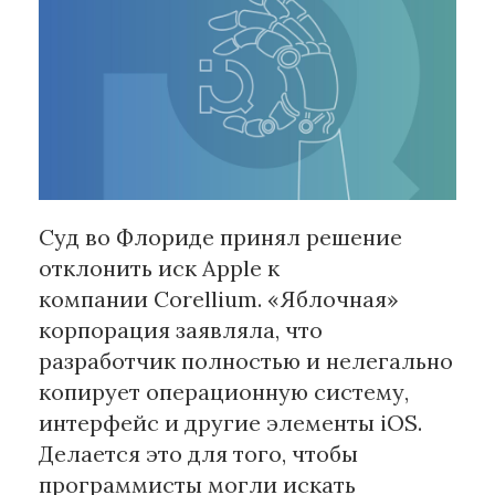
Рубрики
Интеллектуальная собственность
и креативные индустрии
Кино и театр
Искусство
Дизайн и мода
Суд во Флориде принял решение
Реклама и маркетинг
отклонить иск Apple к
Архитектура и урбанистика
компании Corellium. «Яблочная»
Наука и технологии
корпорация заявляла, что
Медиа
разработчик полностью и нелегально
Образование
копирует операционную систему,
Издательское дело
интерфейс и другие элементы iOS.
Музыка
Делается это для того, чтобы
Музеи
программисты могли искать