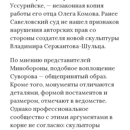
Уссурийске, — незаконная копия
работы его отца Олега Комова. Ранее
Материалы партнеров
Савеловский суд не нашел признаков
АКИ
нарушения авторских прав со
Artists / Художники.РФ
стороны создателя новой скульптуры
n'RIS
Владимира Сержантова-Шульца.
Онлайн патент
Цифровой Сарафан
По мнению представителей
Минобороны, подобное воплощение
Суворова — общепринятый образ.
Смотрите нас в соцсетях и мессенджерах
Кроме того, монументы отличаются
деталями, формой постаментов и
размером, отмечают в ведомстве.
Однако профессиональное
сообщество с этими аргументами в
корне не согласно: скульпторы