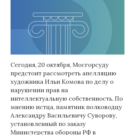
Рубрики
Интеллектуальная собственность
и креативные индустрии
Кино и театр
Искусство
Дизайн и мода
Сегодня, 20 октября, Мосгорсуду
Реклама и маркетинг
предстоит рассмотреть апелляцию
Архитектура и урбанистика
художника Ильи Комова по делу о
Наука и технологии
нарушении прав на
Медиа
интеллектуальную собственность. По
Образование
мнению истца, памятник полководцу
Издательское дело
Александру Васильевичу Суворову,
Музыка
установленный по заказу
Музеи
Министерства обороны РФ в