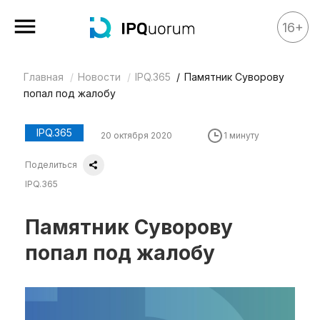
16+
Главная
Новости
IPQ.365
Памятник Суворову
Все материалы
попал под жалобу
Аналитика
Аналитика
IPQ.365
20 октября 2020
1 минуту
Legal review
Поделиться
События
IPQ.365
IPQ.365
Памятник Суворову
IP Stories
попал под жалобу
Квиз
О нас
Календарь