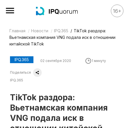
16+
Главная
Новости
IPQ.365
TikTok раздора:
Все материалы
Вьетнамская компания VNG подала иск в отношении
Аналитика
китайской TikTok
Аналитика
IPQ.365
02 сентября 2020
1 минуту
Legal review
Поделиться
События
IPQ.365
IPQ.365
IP Stories
TikTok раздора:
Квиз
Вьетнамская компания
О нас
VNG подала иск в
Календарь