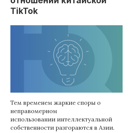
отношении китайской
TikTok
Рубрики
Интеллектуальная собственность
и креативные индустрии
Кино и театр
Искусство
Дизайн и мода
Реклама и маркетинг
Архитектура и урбанистика
Наука и технологии
Медиа
Тем временем жаркие споры о
Образование
неправомерном
Издательское дело
Музыка
использовании интеллектуальной
Музеи
собственности разгораются в Азии.