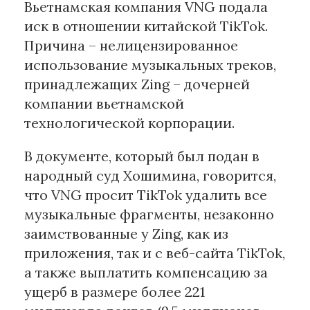
Вьетнамская компания VNG подала
иск в отношении китайской TikTok.
Материалы партнеров
Причина – нелицензированное
АКИ
использование музыкальных треков,
Artists / Художники.РФ
принадлежащих Zing – дочерней
n'RIS
компании вьетнамской
Онлайн патент
технологической корпорации.
Цифровой Сарафан
В документе, который был подан в
народный суд Хошимина, говорится,
Смотрите нас в соцсетях и мессенджерах
что VNG просит TikTok удалить все
музыкальные фрагменты, незаконно
заимствованные у Zing, как из
приложения, так и с веб-сайта TikTok,
а также выплатить компенсацию за
ущерб в размере более 221