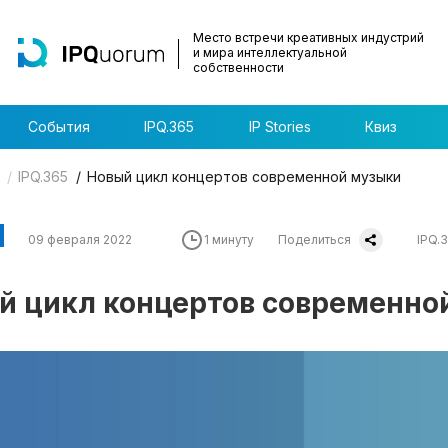
Место встречи креативных индустрий
и мира интеллектуальной
собственности
События
IPQ.365
IP Stories
Квиз
IPQ.365
Новый цикл концертов современной музыки
09 февраля 2022
1 минуту
Поделиться
IPQ.
й цикл концертов современно