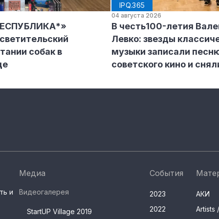
IPQ.365
04 августа 2026
РЕСПУБЛИКА*»
В честь100-летия Вал
осветительский
Левко: звезды классич
тании собак в
музыки записали песню
де
советского кино и снял
Медиа
События
Мате
ть и
Видеогалерея
2023
АКИ
2022
Artist
StartUP Village 2019