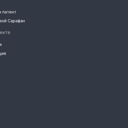
н патент
вой Сарафан
екте
я
ция