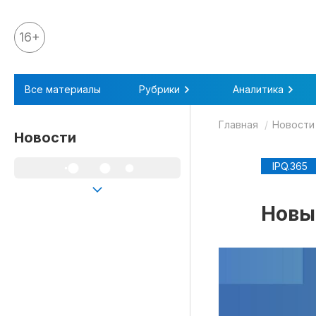
16+
Все материалы
Все материалы
Рубрики
Аналитика
Аналитика
Главная
Новости
Аналитика
Новости
Legal review
IPQ.365
События
IPQ.365
Новы
IP Stories
Квиз
О нас
Календарь