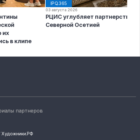
IPQ.365
03 августа 2026
ентины
РЦИС углубляет партнерство с
еской
Северной Осетией
 их
ись в клипе
риалы партнеров
s / Художники.РФ