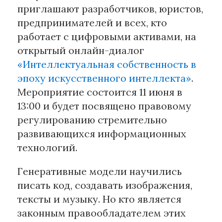
приглашают разработчиков, юристов,
предпринимателей и всех, кто
Материалы партнеров
работает с цифровыми активами, на
АКИ
открытый онлайн-диалог
Artists / Художники.РФ
«Интеллектуальная собственность в
n'RIS
эпоху искусственного интеллекта»
.
Онлайн патент
Мероприятие состоится 11 июня в
Цифровой Сарафан
13:00 и будет посвящено правовому
регулированию стремительно
Смотрите нас в соцсетях и мессенджерах
развивающихся информационных
технологий.
Генеративные модели научились
писать код, создавать изображения,
тексты и музыку. Но кто является
законным правообладателем этих