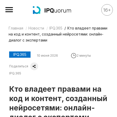
16+
Главная
Новости
IPQ.365
Кто владеет правами
Все материалы
на код и контент, созданный нейросетями: онлайн-
Аналитика
диалог с экспертами
Аналитика
IPQ.365
10 июня 2026
2 минуты
Legal review
Поделиться
События
IPQ.365
IPQ.365
IP Stories
Кто владеет правами на
Квиз
код и контент, созданный
О нас
нейросетями: онлайн-
Календарь