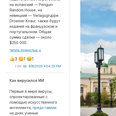
на испанский — Penguin
Random House, на
немецкий — Verlagsgruppe
Droemer Knaur; также будут
Рубрики
издания на французском и
португальском. Общая
Интеллектуальная собственность и креативные и
сумма сделки — около
Кино и театр
$250 000.
Искусство
Читать полностью ↓
Дизайн и мода
3
1
1
Реклама и маркетинг
2.9K
8/8/2026 4:04:29 PM
Архитектура и урбанистика
Наука и технологии
Как вирусился ИИ
Медиа
Образование
Первые в мире вирусы,
спроектированные с
Издательское дело
помощью искусственного
Музыка
интеллекта,
представили
Музеи
на днях ученые