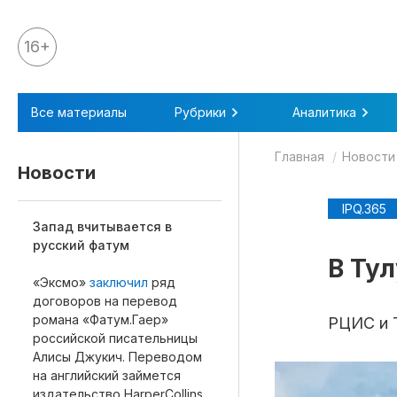
16+
Все материалы
Все материалы
Рубрики
Аналитика
Аналитика
Главная
Новости
Аналитика
Новости
Legal review
IPQ.365
События
Запад вчитывается в
русский фатум
IPQ.365
В Ту
«Эксмо»
заключил
ряд
IP Stories
договоров на перевод
Квиз
романа «Фатум.Гаер»
РЦИС и 
российской писательницы
О нас
Алисы Джукич. Переводом
на английский займется
Календарь
издательство HarperCollins,