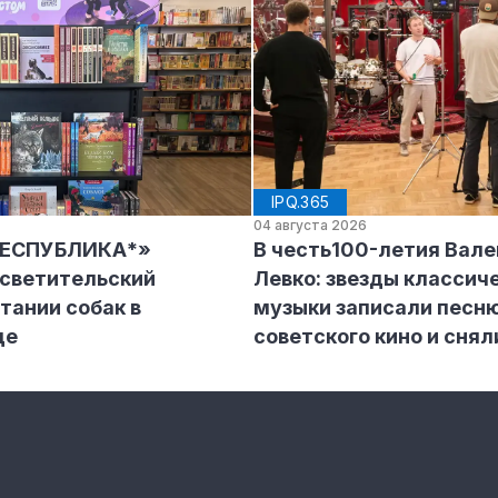
IPQ.365
04 августа 2026
РЕСПУБЛИКА*»
В честь100-летия Вал
осветительский
Левко: звезды классич
тании собак в
музыки записали песню
де
советского кино и снял