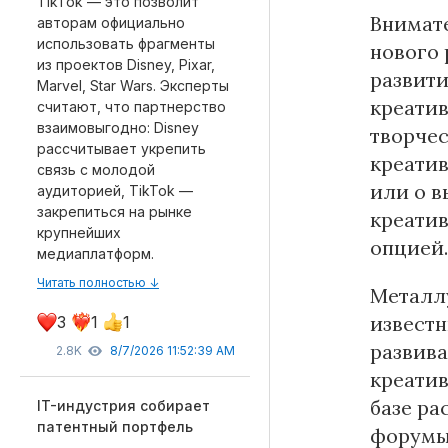
TikTok — это позволит
Внимате
авторам официально
использовать фрагменты
нового 
из проектов Disney, Pixar,
развити
Marvel, Star Wars. Эксперты
креатив
считают, что партнерство
взаимовыгодно: Disney
творчес
рассчитывает укрепить
креатив
связь с молодой
или о в
аудиторией, TikTok —
закрепиться на рынке
креати
крупнейших
опцией
медиаплатформ.
Читать полностью ↓
Металл
известн
3
1
1
развива
2.8K
8/7/2026 11:52:39 AM
креати
базе ра
IT-индустрия собирает
патентный портфель
форумы,