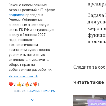
предпр
Закон о новом режиме
охраны решений в IT-сфере
Задача
подписал
президент
России. Обновления,
для усп
внесенные в четвертую
меропри
часть ГК РФ и вступающие
функцио
в силу с 1 января 2027
года, позволят
полезн
технологическим
компаниям существенно
увеличить патентную
активность и увеличить
оборот прав на
Следите за со
собственные разработки.
Читать полностью ↓
Читать также
3
2
2
1
3.11K
8/6/2026 5:32:51 PM