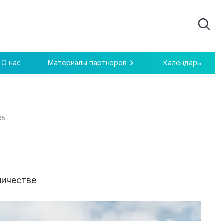
О нас
Материалы партнеров
Календарь
65
ничестве