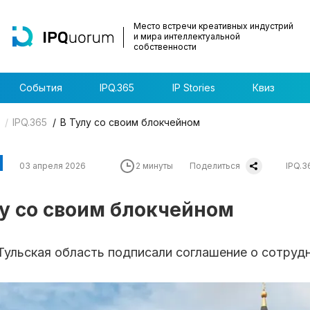
Место встречи креативных индустрий
и мира интеллектуальной
собственности
События
IPQ.365
IP Stories
Квиз
IPQ.365
В Тулу со своим блокчейном
03 апреля 2026
2 минуты
Поделиться
IPQ.3
лу со своим блокчейном
Тульская область подписали соглашение о сотруд