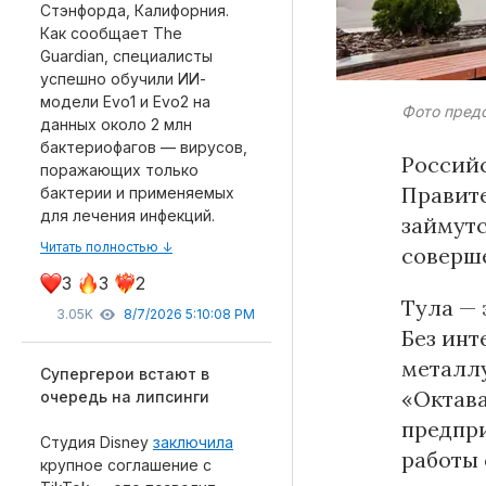
Стэнфорда, Калифорния.
Как сообщает The
Guardian, специалисты
успешно обучили ИИ-
модели Evo1 и Evo2 на
Материалы партнеров
Фото пред
данных около 2 млн
бактериофагов — вирусов,
Российс
АКИ
поражающих только
Artists / Художники.РФ
Правите
бактерии и применяемых
для лечения инфекций.
n'RIS
займут
Читать полностью ↓
Онлайн патент
соверше
Цифровой Сарафан
3
3
2
Тула — 
3.05K
8/7/2026 5:10:08 PM
Без ин
металлу
Супергерои встают в
Смотрите нас в соцсетях и мессенджерах
«Октава
очередь на липсинги
предпри
Студия Disney
заключила
работы
крупное соглашение с