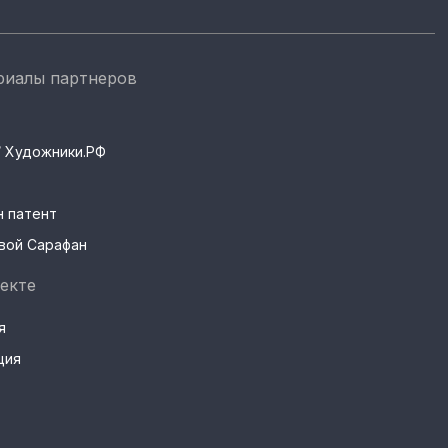
риалы партнеров
s / Художники.РФ
н патент
вой Сарафан
екте
я
ция