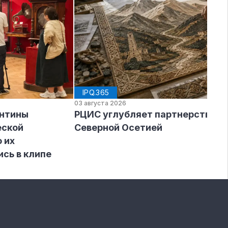
IPQ.365
03 августа 2026
ентины
РЦИС углубляет партнерство с
еской
Северной Осетией
 их
ись в клипе