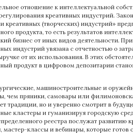
льное отношение к интеллектуальной собст
регулирования креативных индустрий. Закон
и креативных (творческих) индустрий» пред
ного продукта, то есть результатов интелле
кий бизнес от иных видов деятельности. Пр
ных индустрий увязана с отчетностью о затр
ыручке от их использования. В этих обстоят
вный продукт в цифровом депозитарии стано
.
ургические, машиностроительные и оружейн
ы, чем пряники, самовары или филимоновска
ет традиции, но и уверенно смотрит в будущ
вные кластеры и гуманизируя городскую сре
спределенного реестра послужат развитию к
 мастер-классы и вебинары, которые готов 