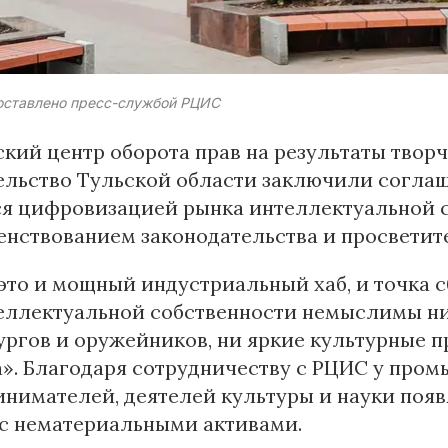
оставлено пресс-службой РЦИС
кий центр оборота прав на результаты твор
льство Тульской области заключили соглаш
ся цифровизацией рынка интеллектуальной с
нствованием законодательства и просветит
это и мощный индустриальный хаб, и точка 
теллектуальной собственности немыслимы н
ргов и оружейников, ни яркие культурные п
». Благодаря сотрудничеству с РЦИС у про
нимателей, деятелей культуры и науки поя
 с нематериальными активами.