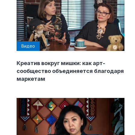
Рубрики
Интеллектуальная собственность
и креативные индустрии
Видео
Кино и театр
Искусство
Дизайн и мода
Креатив вокруг мишки: как арт-
сообщество объединяется благодаря
Реклама и маркетинг
маркетам
Архитектура и урбанистика
Наука и технологии
Медиа
Образование
Издательское дело
Музыка
Музеи