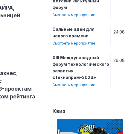
детский культурный
АЙРА,
форум
льницей
Смотреть мероприятие
Сильные идеи для
24.08
нового времени
Смотреть мероприятие
ХIII Международный
26.08
форум технологического
развития
ахнес,
«Технопром-2026»
с
Смотреть мероприятие
G-проектам
иком рейтинга
Квиз