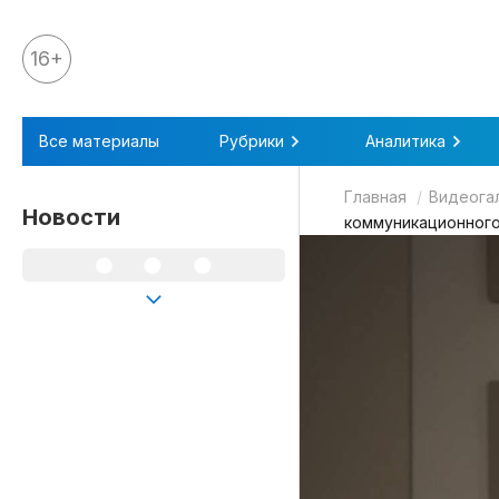
16+
Все материалы
Все материалы
Рубрики
Аналитика
Аналитика
Главная
Видеога
Аналитика
Новости
коммуникационного
Legal review
События
IPQ.365
IP Stories
Квиз
О нас
Календарь