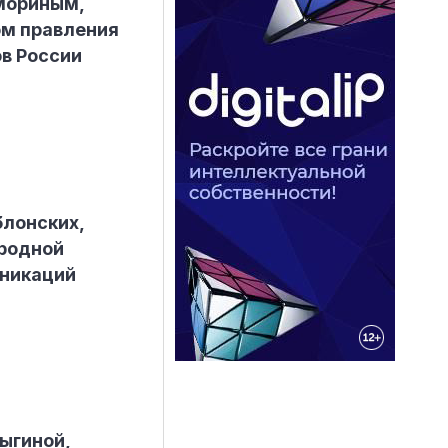
мориным,
ом правления
в России
лонских,
родной
уникаций
ыгиной,