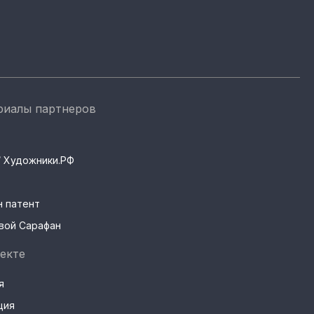
риалы партнеров
s / Художники.РФ
н патент
вой Сарафан
екте
я
ция