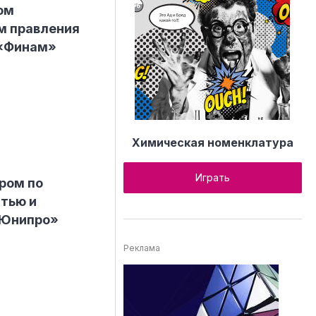
ом
м правления
 «Финам»
Химическая номенклатура
Играть
ром по
тью и
«Юнипро»
Реклама