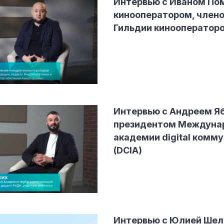
Интервью с Иваном По
кинооператором, член
Гильдии кинооператоро
Интервью с Андреем Яб
президентом Междуна
академии digital комм
(DCIA)
Интервью с Юлией Шел