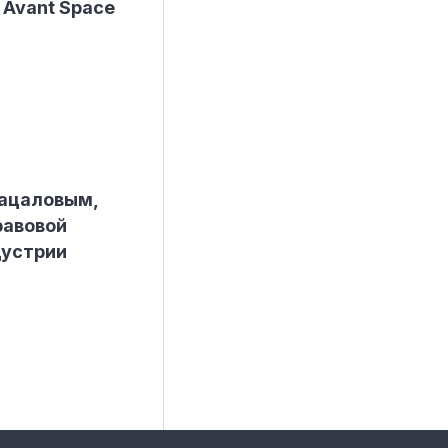
Avant Space
Гацаловым,
равовой
дустрии