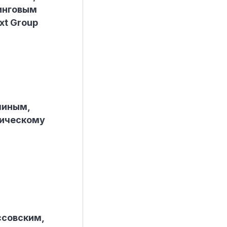
инговым
xt Group
миным,
гическому
ссовским,