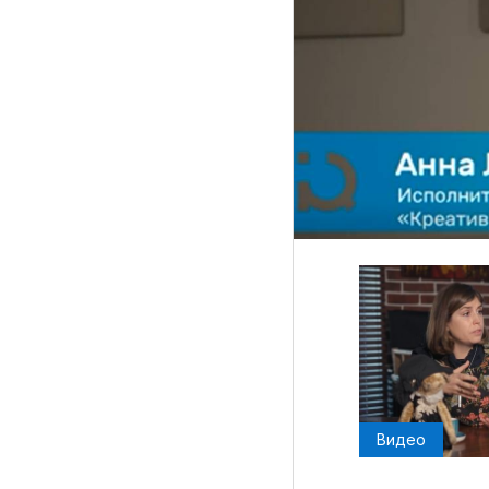
Рубрики
Интеллектуальная собственность и креативные и
Кино и театр
Искусство
Дизайн и мода
Реклама и маркетинг
Архитектура и урбанистика
Наука и технологии
Медиа
Образование
Издательское дело
Видео
Музыка
Музеи