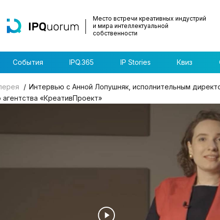
Место встречи креативных индустрий
и мира интеллектуальной
собственности
События
IPQ.365
IP Stories
Квиз
лерея
Интервью с Анной Лопушняк, исполнительным директ
 агентства «КреативПроект»