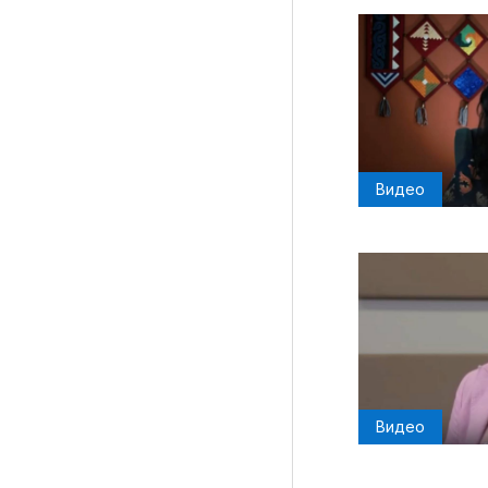
Материалы партнеров
АКИ
Видео
Artists / Художники.РФ
n'RIS
Онлайн патент
Цифровой Сарафан
Смотрите нас в соцсетях и мессенджерах
Видео