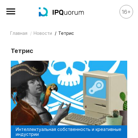
16+
Главная
Новости
Тетрис
Все материалы
Аналитика
Тетрис
Аналитика
Legal review
События
IPQ.365
IP Stories
Квиз
О нас
Интеллектуальная собственность и креативные
Календарь
индустрии