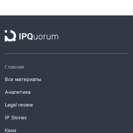
Материалы партнеров
АКИ
Artists / Художники.РФ
n'RIS
Онлайн патент
Цифровой Сарафан
Главная
Смотрите нас в соцсетях и мессенджерах
Все материалы
Аналитика
Legal review
IP Stories
Квиз