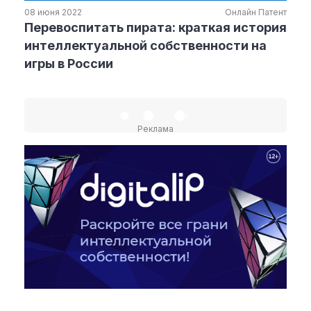
08 июня 2022
Онлайн Патент
Перевоспитать пирата: краткая история
Рубрики
интеллектуальной собственности на
игры в России
Интеллектуальная собственность
и креативные индустрии
Кино и театр
Искусство
Реклама
Дизайн и мода
Реклама и маркетинг
Архитектура и урбанистика
Наука и технологии
Медиа
Образование
Издательское дело
Музыка
Музеи