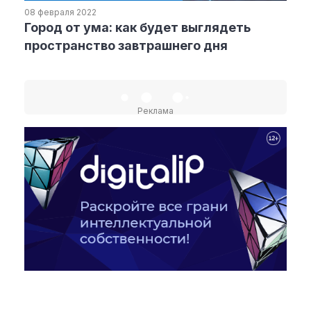
08 февраля 2022
Город от ума: как будет выглядеть
Рубрики
пространство завтрашнего дня
Интеллектуальная собственность
и креативные индустрии
Кино и театр
Реклама
Искусство
Дизайн и мода
Реклама и маркетинг
Архитектура и урбанистика
Наука и технологии
Медиа
Образование
Издательское дело
Музыка
Музеи