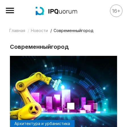
16+
Главная
Новости
Современныйгород
Все материалы
Аналитика
Современныйгород
Аналитика
Legal review
События
IPQ.365
IP Stories
Квиз
О нас
Календарь
Архитектура и урбанистика