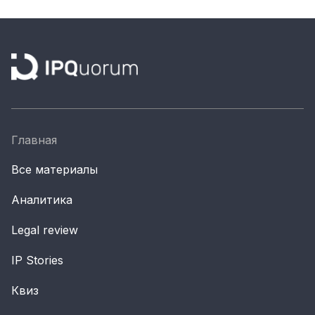
Материалы партнеров
АКИ
Artists / Художники.РФ
n'RIS
Онлайн патент
Цифровой Сарафан
Главная
Все материалы
Смотрите нас в соцсетях и мессенджерах
Аналитика
Legal review
IP Stories
Квиз