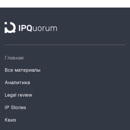
Материалы партнеров
АКИ
Artists / Художники.РФ
n'RIS
Онлайн патент
Цифровой Сарафан
Главная
Все материалы
Смотрите нас в соцсетях и мессенджерах
Аналитика
Legal review
IP Stories
Квиз