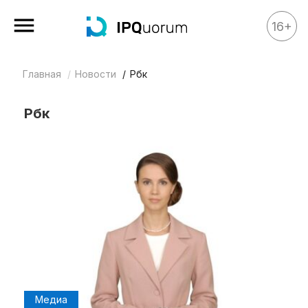
16+
Главная
Новости
Рбк
Все материалы
Аналитика
Рбк
Аналитика
Legal review
События
IPQ.365
IP Stories
Квиз
О нас
Календарь
Медиа