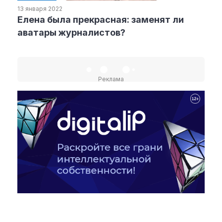
13 января 2022
Елена была прекрасная: заменят ли
Рубрики
аватары журналистов?
Интеллектуальная собственность
и креативные индустрии
Кино и театр
Реклама
Искусство
Дизайн и мода
Реклама и маркетинг
Архитектура и урбанистика
Наука и технологии
Медиа
Образование
Издательское дело
Музыка
Музеи