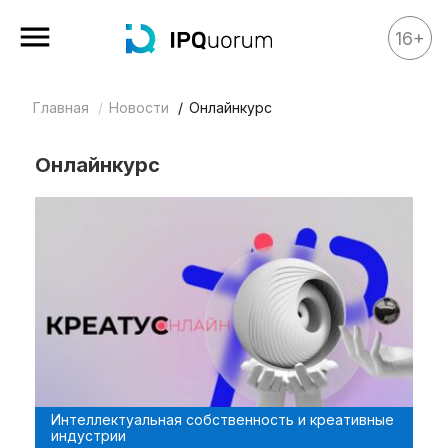
16+
Главная
Новости
Онлайнкурс
Все материалы
Аналитика
Онлайнкурс
Аналитика
Legal review
События
IPQ.365
IP Stories
Квиз
О нас
Интеллектуальная собственность и креативные
Календарь
индустрии