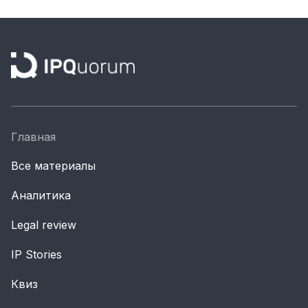
Материалы партнеров
АКИ
Artists / Художники.РФ
n'RIS
Онлайн патент
Цифровой Сарафан
Главная
Все материалы
Смотрите нас в соцсетях и мессенджерах
Аналитика
Legal review
IP Stories
Квиз