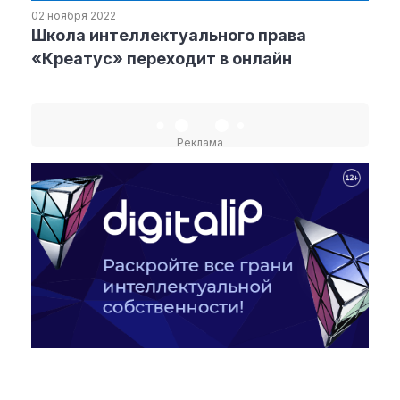
02 ноября 2022
Школа интеллектуального права
Рубрики
«Креатус» переходит в онлайн
Интеллектуальная собственность
и креативные индустрии
Кино и театр
Реклама
Искусство
Дизайн и мода
Реклама и маркетинг
Архитектура и урбанистика
Наука и технологии
Медиа
Образование
Издательское дело
Музыка
Музеи