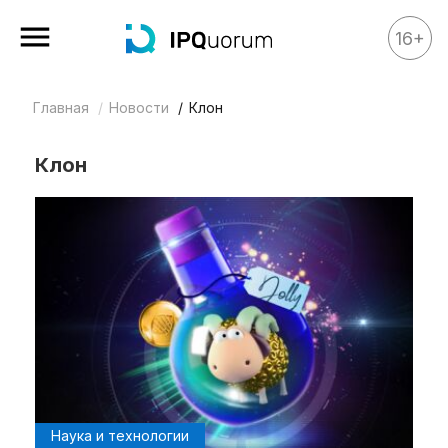
16+
Главная
Новости
Клон
Все материалы
Аналитика
Клон
Аналитика
Legal review
События
IPQ.365
IP Stories
Квиз
О нас
Календарь
Наука и технологии