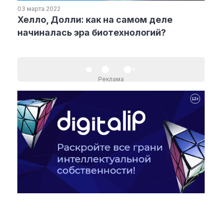
03 марта 2022
Хелло, Долли: как на самом деле
Рубрики
начиналась эра биотехнологий?
Интеллектуальная собственность
и креативные индустрии
Кино и театр
Реклама
Искусство
Дизайн и мода
Реклама и маркетинг
Архитектура и урбанистика
Наука и технологии
Медиа
Образование
Издательское дело
Музыка
Музеи