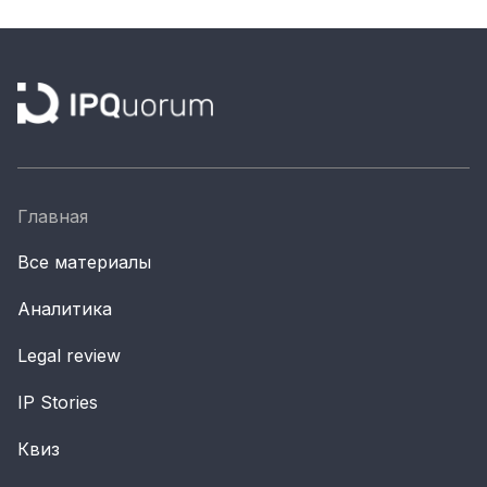
Материалы партнеров
АКИ
Artists / Художники.РФ
n'RIS
Онлайн патент
Цифровой Сарафан
Главная
Все материалы
Смотрите нас в соцсетях и мессенджерах
Аналитика
Legal review
IP Stories
Квиз