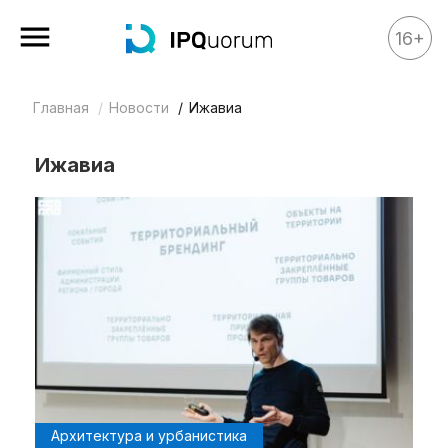
16+
Главная
Новости
Ижавиа
Все материалы
Аналитика
Ижавиа
Аналитика
Legal review
События
IPQ.365
IP Stories
Квиз
О нас
Календарь
Архитектура и урбанистика