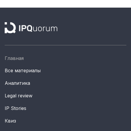
Материалы партнеров
АКИ
Artists / Художники.РФ
n'RIS
Онлайн патент
Цифровой Сарафан
Главная
Все материалы
Смотрите нас в соцсетях и мессенджерах
Аналитика
Legal review
IP Stories
Квиз