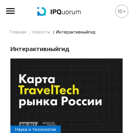
16+
Главная
Новости
Интерактивныйгид
Все материалы
Аналитика
Интерактивныйгид
Аналитика
Legal review
События
IPQ.365
IP Stories
Квиз
О нас
Календарь
Наука и технологии