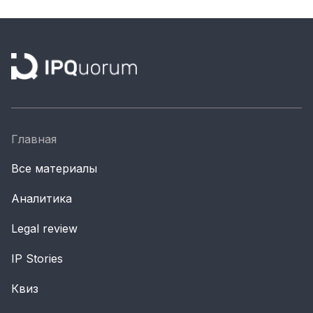
Материалы партнеров
АКИ
Artists / Художники.РФ
n'RIS
Онлайн патент
Цифровой Сарафан
Главная
Все материалы
Смотрите нас в соцсетях и мессенджерах
Аналитика
Legal review
IP Stories
Квиз