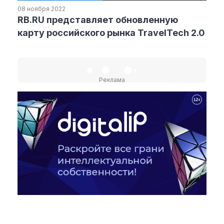
08 ноября 2022
RB.RU представляет обновленную
Рубрики
карту российского рынка TravelTech 2.0
Интеллектуальная собственность
и креативные индустрии
Кино и театр
Реклама
Искусство
Дизайн и мода
Реклама и маркетинг
Архитектура и урбанистика
Наука и технологии
Медиа
Образование
Издательское дело
Музыка
Музеи