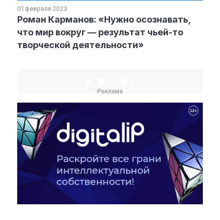
01 февраля 2023
Роман Карманов: «Нужно осознавать,
Рубрики
что мир вокруг — результат чьей-то
творческой деятельности»
Интеллектуальная собственность
и креативные индустрии
Кино и театр
Искусство
Реклама
Дизайн и мода
Реклама и маркетинг
Архитектура и урбанистика
Наука и технологии
Медиа
Образование
Издательское дело
Музыка
Музеи