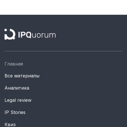
Материалы партнеров
АКИ
Artists / Художники.РФ
n'RIS
Онлайн патент
Цифровой Сарафан
Главная
Смотрите нас в соцсетях и мессенджерах
Все материалы
Аналитика
Legal review
IP Stories
Квиз