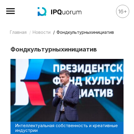
16+
Главная
Новости
Фондкультурныхинициатив
Все материалы
Аналитика
Фондкультурныхинициатив
Аналитика
Legal review
События
IPQ.365
IP Stories
Квиз
О нас
Интеллектуальная собственность и креативные
Календарь
индустрии