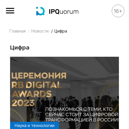
16+
Главная
Новости
Цифра
Все материалы
Аналитика
Цифра
Аналитика
Legal review
События
IPQ.365
IP Stories
Квиз
О нас
Календарь
Наука и технологии