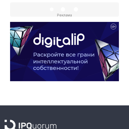
Материалы партнеров
Реклама
АКИ
Artists / Художники.РФ
n'RIS
Онлайн патент
Цифровой Сарафан
Смотрите нас в соцсетях и мессенджерах