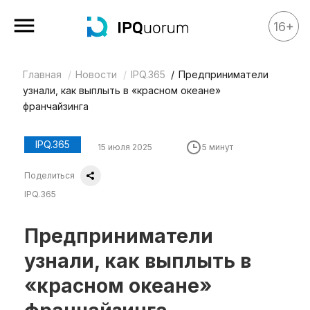
16+
Главная
Новости
IPQ.365
Предприниматели
Все материалы
узнали, как выплыть в «красном океане»
Аналитика
франчайзинга
Аналитика
IPQ.365
15 июля 2025
5 минут
Legal review
Поделиться
События
IPQ.365
IPQ.365
IP Stories
Предприниматели
Квиз
узнали, как выплыть в
О нас
«красном океане»
Календарь