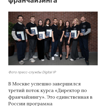
франчайзинга
Рубрики
Интеллектуальная собственность
и креативные индустрии
Кино и театр
Искусство
Дизайн и мода
Реклама и маркетинг
Архитектура и урбанистика
Наука и технологии
Фото пресс-службы Digital IP
Медиа
Образование
В Москве успешно завершился
Издательское дело
третий поток курса «Директор по
Музыка
франчайзингу». Это единственная в
Музеи
России программа