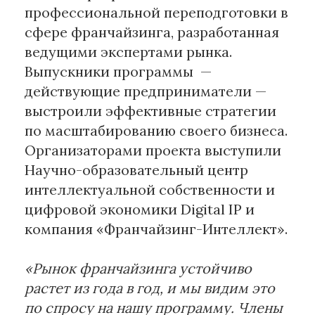
профессиональной переподготовки в
сфере франчайзинга, разработанная
Материалы партнеров
ведущими экспертами рынка.
АКИ
Выпускники программы —
Artists / Художники.РФ
действующие предприниматели —
n'RIS
выстроили эффективные стратегии
Онлайн патент
по масштабированию своего бизнеса.
Цифровой Сарафан
Организаторами проекта выступили
Научно-образовательный центр
Смотрите нас в соцсетях и мессенджерах
интеллектуальной собственности и
цифровой экономики Digital IP и
компания «Франчайзинг-Интеллект».
«Рынок франчайзинга устойчиво
растет из года в год, и мы видим это
по спросу на нашу программу. Члены