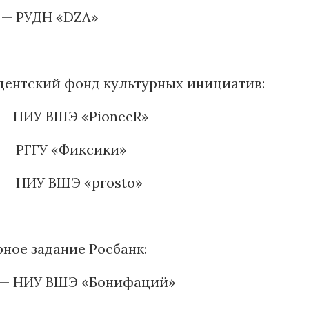
 — РУДН «DZA»
дентский фонд культурных инициатив:
 — НИУ ВШЭ «PioneeR»
 — РГГУ «Фиксики»
 — НИУ ВШЭ «prosto»
рное задание Росбанк:
о — НИУ ВШЭ «Бонифаций»