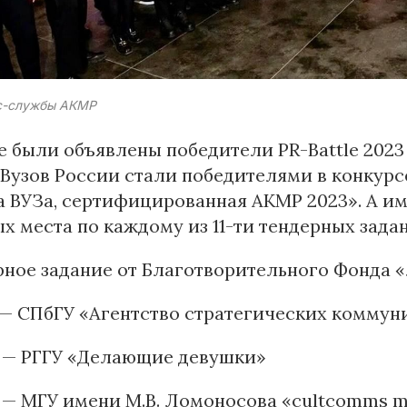
с-службы АКМР
е были объявлены победители PR-Battle 2023 
 Вузов России стали победителями в конкур
 ВУЗа, сертифицированная АКМР 2023». А им
х места по каждому из 11-ти тендерных зада
рное задание от Благотворительного Фонда 
 — СПбГУ «Агентство стратегических коммун
о — РГГУ «Делающие девушки»
 — МГУ имени М.В. Ломоносова «cultcomms 