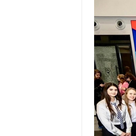
Рубрики
Интеллектуальная собственность и креативные и
Кино и театр
Искусство
Дизайн и мода
Реклама и маркетинг
Архитектура и урбанистика
Наука и технологии
Медиа
Образование
Издательское дело
Музыка
Музеи