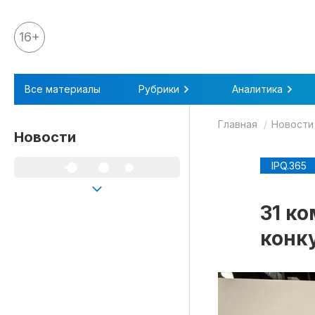
16+
Все материалы
Все материалы
Рубрики
Аналитика
Аналитика
Главная
Новости
Аналитика
Новости
Legal review
IPQ.365
События
IPQ.365
31 к
IP Stories
конк
Квиз
О нас
Календарь