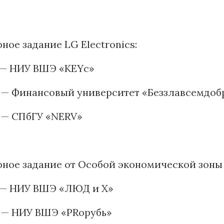
рное задание LG Electronics:
 — НИУ ВШЭ «KEYс»
 — Финансовый университет «Беззлавсемдоб
 — СПбГУ «NERV»
рное задание от Особой экономической зоны
о — НИУ ВШЭ «ЛЮД и X»
о — НИУ ВШЭ «PRорубь»