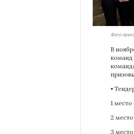
Материалы партнеров
Фото прес
АКИ
В ноябр
Artists / Художники.РФ
команд
n'RIS
команда
Онлайн патент
призовы
Цифровой Сарафан
• Тенде
1 место
Смотрите нас в соцсетях и мессенджерах
2 мест
3 место