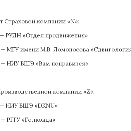
от Страховой компании «N»:
о — РУДН «Отдел продвижения»
 — МГУ имени М.В. Ломоносова «Сдвигологи
о — НИУ ВШЭ «Вам понравится»
Производственной компании «Z»:
о — НИУ ВШЭ «DKNU»
 — РГГУ «Голконда»