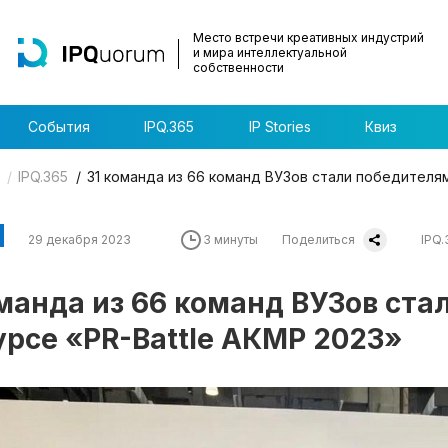
Место встречи креативных индустрий
и мира интеллектуальной
собственности
События
IPQ.365
IP Stories
Квиз
IPQ.365
31 команда из 66 команд ВУЗов стали победителям
29 декабря 2023
3 минуты
Поделиться
IPQ.
оманда из 66 команд ВУЗов ста
урсе «PR-Battle АКМР 2023»