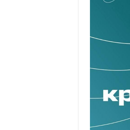
Рубрики
Интеллектуальная собственность и креативные и
Кино и театр
Искусство
Дизайн и мода
Реклама и маркетинг
Архитектура и урбанистика
Наука и технологии
Медиа
Образование
Издательское дело
Музыка
Музеи