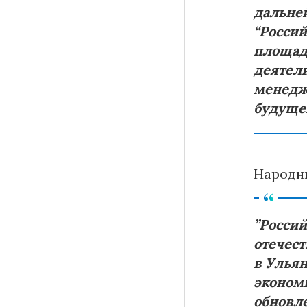
дальней
“Россий
площад
деятели
менеджм
будущем
Народны
”Россий
отечест
в Ульян
эконом
обновл