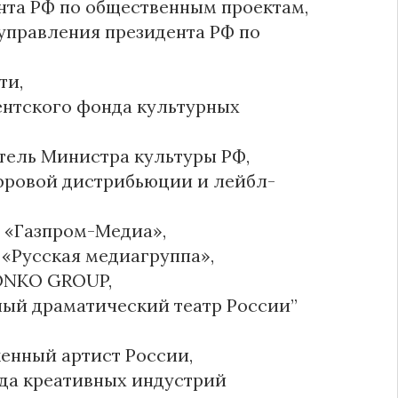
нта РФ по общественным проектам,
управления президента РФ по
ти,
ентского фонда культурных
итель Министра культуры РФ,
фровой дистрибьюции и лейбл-
О «Газпром-Медиа»,
«Русская медиагруппа»,
ONKO GROUP,
ный драматический театр России”
женный артист России,
да креативных индустрий