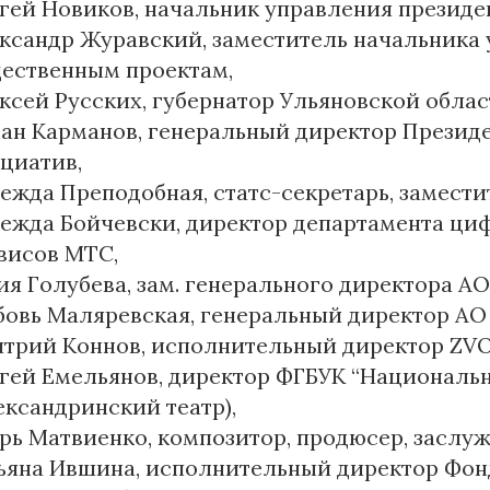
гей Новиков, начальник управления президе
ксандр Журавский, заместитель начальника 
ественным проектам,
ксей Русских, губернатор Ульяновской облас
ан Карманов, генеральный директор Презид
циатив,
ежда Преподобная, статс-секретарь, замест
ежда Бойчевски, директор департамента ци
висов МТС,
я Голубева, зам. генерального директора А
овь Маляревская, генеральный директор АО 
трий Коннов, исполнительный директор ZV
гей Емельянов, директор ФГБУК “Националь
ександринский театр),
рь Матвиенко, композитор, продюсер, заслу
ьяна Ившина, исполнительный директор Фон