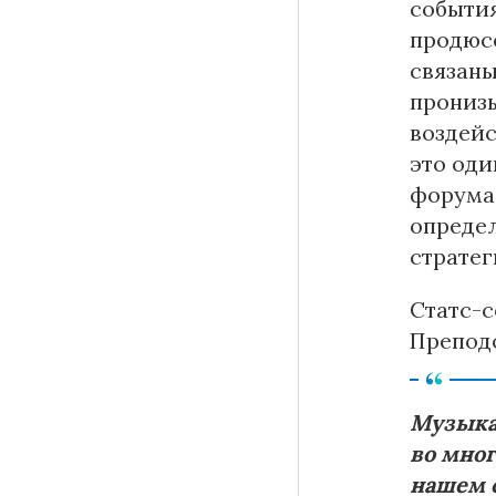
события
продюсе
связаны
пронизы
воздейс
это оди
форума 
определ
стратег
Статс-с
Препод
Музыка 
во мног
нашем 