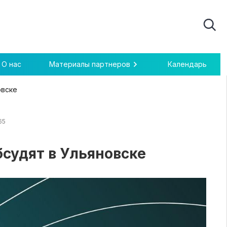
О нас
Материалы партнеров
Календарь
овске
65
судят в Ульяновске