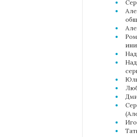
Сер
Але
общ
Але
Ром
ини
Над
Над
сер
Юли
Люб
Дми
Сер
(Ал
Иго
Тат