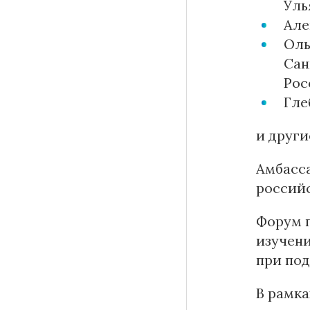
Уль
Але
Оль
Сан
Рос
Гле
и други
Амбасса
российс
Форум п
изучен
при по
В рамк