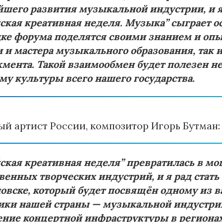
шего развития музыкальной индустрии, и я 
ская креативная неделя. Музыка” сыграет ос
ке форума поделятся своими знанием и оп
 и мастера музыкального образования, так 
ента. Такой взаимообмен будет полезен не 
у культуры всего нашего государства.
й артист России, композитор Игорь Бутман:
ская креативная неделя” превратилась в м
венных творческих индустрий, и я рад стат
овске, который будет посвящён одному из 
ики нашей страны — музыкальной индустрии
ение концертной инфраструктуры в региона