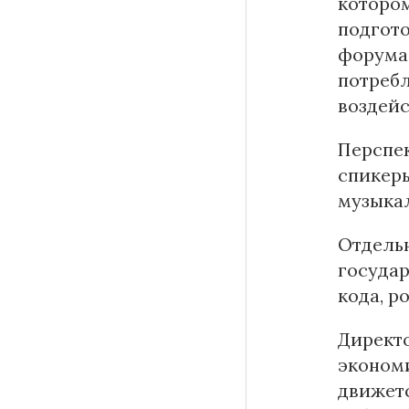
котором
подгото
форума
потребл
воздейс
Перспек
спикеры
музыка
Отдель
государ
кода, р
Директо
экономи
движетс