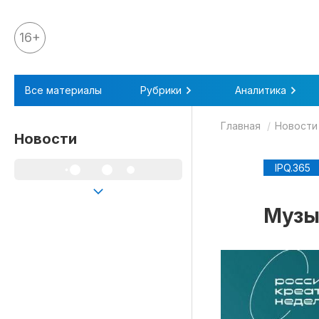
16+
Все материалы
Все материалы
Рубрики
Аналитика
Аналитика
Главная
Новости
Аналитика
Новости
Legal review
IPQ.365
События
IPQ.365
Музы
IP Stories
Квиз
О нас
Календарь