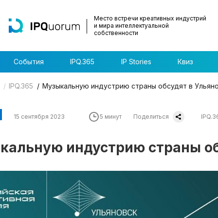
Место встречи креативных индустрий
и мира интеллектуальной
собственности
События
IPQ.365
IP Stories
Квиз
IPQ.365
Музыкальную индустрию страны обсудят в Ульян
15 сентября 2023
5 минут
Поделиться
IPQ.3
кальную индустрию страны об