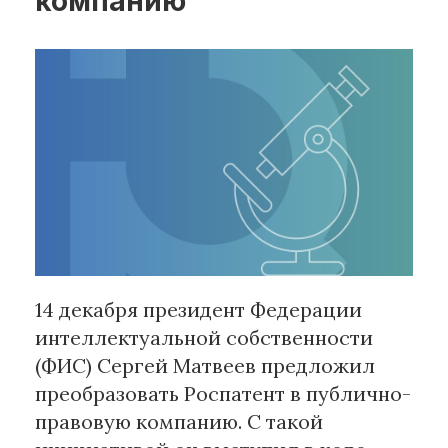
компанию
Рубрики
Интеллектуальная собственность
и креативные индустрии
Кино и театр
Искусство
Дизайн и мода
Реклама и маркетинг
Архитектура и урбанистика
Наука и технологии
14 декабря президент Федерации
Медиа
интеллектуальной собственности
Образование
(ФИС) Сергей Матвеев предложил
Издательское дело
преобразовать Роспатент в публично-
Музыка
правовую компанию. С такой
Музеи