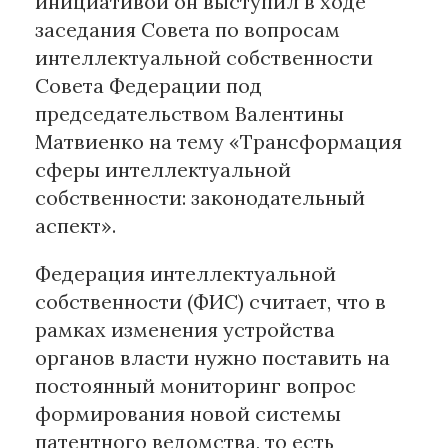
инициативой он выступил в ходе
заседания Совета по вопросам
Материалы партнеров
интеллектуальной собственности
Совета Федерации под
АКИ
председательством Валентины
Artists / Художники.РФ
Матвиенко на тему «Трансформация
n'RIS
Онлайн патент
сферы интеллектуальной
Цифровой Сарафан
собственности: законодательный
аспект».
Смотрите нас в соцсетях и мессенджерах
Федерация интеллектуальной
собственности (ФИС) считает, что в
рамках изменения устройства
органов власти нужно поставить на
постоянный мониторинг вопрос
формирования новой системы
патентного ведомства, то есть