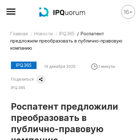
16+
Главная
Новости
IPQ.365
Роспатент
Все материалы
предложили преобразовать в публично-правовую
Аналитика
компанию
Аналитика
IPQ.365
14 декабря 2020
2 минуты
Legal review
Поделиться
События
IPQ.365
IPQ.365
IP Stories
Роспатент предложили
Квиз
преобразовать в
О нас
публично-правовую
Календарь