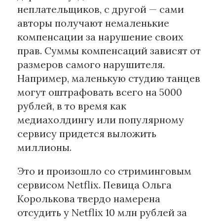
неплательщиков, с другой — сами
авторы получают немаленькие
Материалы партнеров
компенсации за нарушение своих
АКИ
прав. Суммы компенсаций зависят от
Artists / Художники.РФ
размеров самого нарушителя.
n'RIS
Например, маленькую студию танцев
Онлайн патент
могут оштрафовать всего на 5000
Цифровой Сарафан
рублей, в то время как
медиахолдингу или популярному
Смотрите нас в соцсетях и мессенджерах
сервису придется выложить
миллионы.
Это и произошло со стриминговым
сервисом Netflix. Певица Ольга
Королькова твердо намерена
отсудить у Netflix 10 млн рублей за