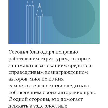
Рубрики
Интеллектуальная собственность
и креативные индустрии
Кино и театр
Искусство
Дизайн и мода
Сегодня благодаря исправно
Реклама и маркетинг
работающим структурам, которые
Архитектура и урбанистика
занимаются взысканием средств и
Наука и технологии
справедливым вознаграждением
Медиа
авторов, многие из них
Образование
самостоятельно стали следить за
Издательское дело
соблюдением своих авторских прав.
Музыка
С одной стороны, это помогает
Музеи
держать в узде злостных