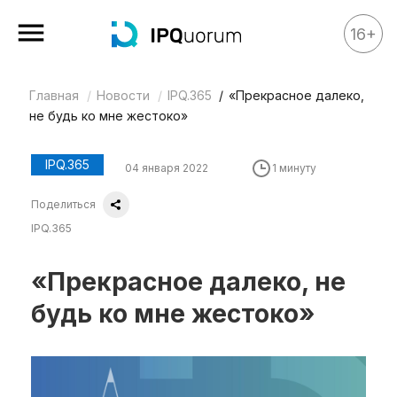
16+
Главная
Новости
IPQ.365
«Прекрасное далеко,
Все материалы
не будь ко мне жестоко»
Аналитика
Аналитика
IPQ.365
04 января 2022
1 минуту
Legal review
Поделиться
События
IPQ.365
IPQ.365
«Прекрасное далеко, не
IP Stories
будь ко мне жестоко»
Квиз
О нас
Календарь