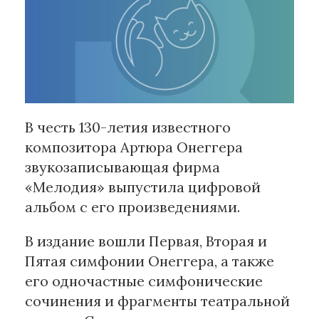
Рубрики
Интеллектуальная собственность
и креативные индустрии
Кино и театр
В честь 130-летия известного
Искусство
композитора Артюра Онеггера
Дизайн и мода
звукозаписывающая фирма
Реклама и маркетинг
«Мелодия» выпустила цифровой
Архитектура и урбанистика
альбом с его произведениями.
Наука и технологии
Медиа
В издание вошли Первая, Вторая и
Образование
Пятая симфонии Онеггера, а также
Издательское дело
его одночастные симфонические
Музыка
сочинения и фрагменты театральной
Музеи