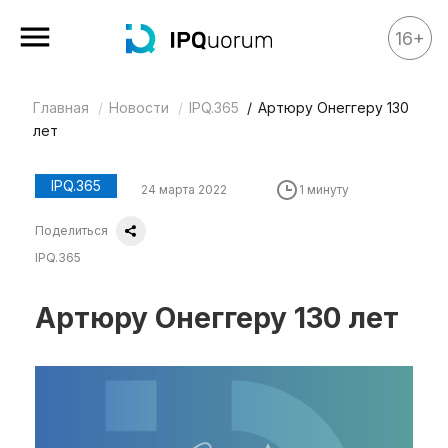
16+
Главная
Новости
IPQ.365
Артюру Онеггеру 130
Все материалы
лет
Аналитика
Аналитика
IPQ.365
24 марта 2022
1 минуту
Legal review
Поделиться
События
IPQ.365
IPQ.365
Артюру Онеггеру 130 лет
IP Stories
Квиз
О нас
Календарь