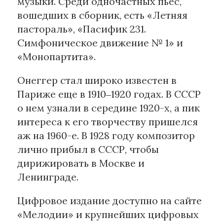
музыки. Среди одночастных пьес,
вошедших в сборник, есть «Летняя
Материалы партнеров
пастораль», «Пасифик 231.
Симфоническое движение № 1» и
АКИ
«Монопартита».
Artists / Художники.РФ
n'RIS
Онеггер стал широко известен в
Онлайн патент
Париже еще в 1910‒1920 годах. В СССР
Цифровой Сарафан
о нем узнали в середине 1920-х, а пик
интереса к его творчеству пришелся
Смотрите нас в соцсетях и мессенджерах
аж на 1960-е. В 1928 году композитор
лично прибыл в СССР, чтобы
дирижировать в Москве и
Ленинграде.
Цифровое издание доступно на сайте
«Мелодии» и крупнейших цифровых