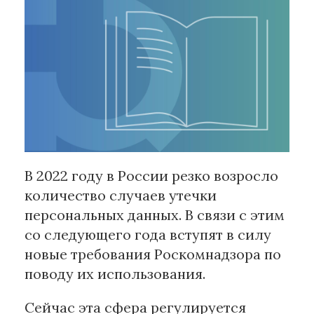
Рубрики
Интеллектуальная собственность
и креативные индустрии
Кино и театр
Искусство
Дизайн и мода
Реклама и маркетинг
В 2022 году в России резко возросло
Архитектура и урбанистика
количество случаев утечки
Наука и технологии
персональных данных. В связи с этим
Медиа
со следующего года вступят в силу
Образование
новые требования Роскомнадзора по
Издательское дело
поводу их использования.
Музыка
Музеи
Сейчас эта сфера регулируется