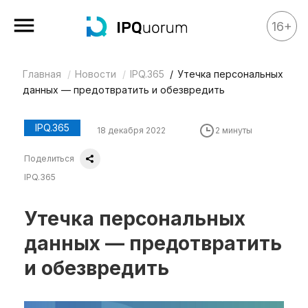
16+
Главная
Новости
IPQ.365
Утечка персональных
Все материалы
данных — предотвратить и обезвредить
Аналитика
Аналитика
IPQ.365
18 декабря 2022
2 минуты
Legal review
Поделиться
События
IPQ.365
IPQ.365
Утечка персональных
IP Stories
данных — предотвратить
Квиз
и обезвредить
О нас
Календарь