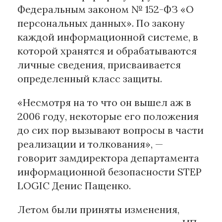
Федеральным законом № 152-ФЗ «О
персональных данных». По закону
Материалы партнеров
каждой информационной системе, в
АКИ
которой хранятся и обрабатываются
Artists / Художники.РФ
личные сведения, присваивается
n'RIS
определенный класс защиты.
Онлайн патент
Цифровой Сарафан
«Несмотря на то что он вышел аж в
2006 году, некоторые его положения
до сих пор вызывают вопросы в части
Смотрите нас в соцсетях и мессенджерах
реализации и толкования», —
говорит замдиректора департамента
информационной безопасности STEP
LOGIC Денис Пащенко.
Летом были приняты изменения,