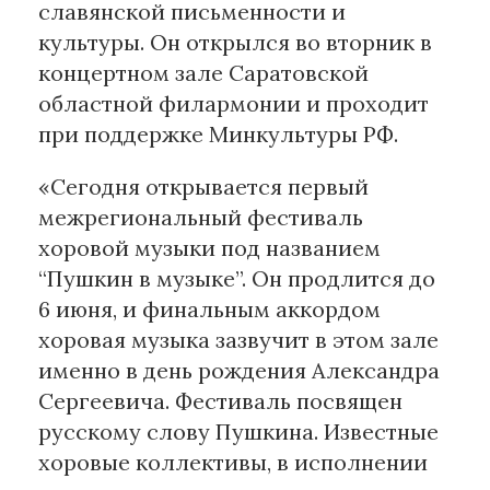
славянской письменности и
культуры. Он открылся во вторник в
Материалы партнеров
концертном зале Саратовской
АКИ
областной филармонии и проходит
Artists / Художники.РФ
при поддержке Минкультуры РФ.
n'RIS
Онлайн патент
«Сегодня открывается первый
Цифровой Сарафан
межрегиональный фестиваль
хоровой музыки под названием
“Пушкин в музыке”. Он продлится до
Смотрите нас в соцсетях и мессенджерах
6 июня, и финальным аккордом
хоровая музыка зазвучит в этом зале
именно в день рождения Александра
Сергеевича. Фестиваль посвящен
русскому слову Пушкина. Известные
хоровые коллективы, в исполнении