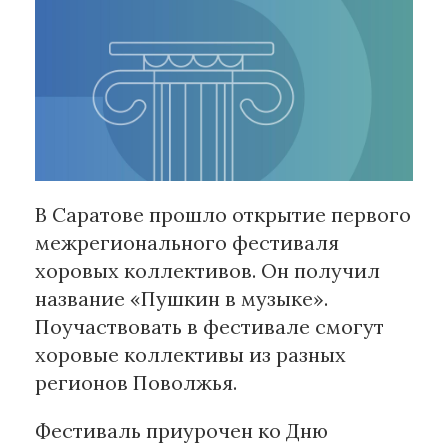
Рубрики
Интеллектуальная собственность
и креативные индустрии
Кино и театр
Искусство
Дизайн и мода
В Саратове прошло открытие первого
Реклама и маркетинг
межрегионального фестиваля
Архитектура и урбанистика
хоровых коллективов. Он получил
Наука и технологии
название «Пушкин в музыке».
Медиа
Поучаствовать в фестивале смогут
Образование
хоровые коллективы из разных
Издательское дело
регионов Поволжья.
Музыка
Музеи
Фестиваль приурочен ко Дню