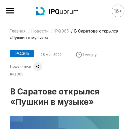
16+
Главная
Новости
IPQ.365
В Саратове открылся
Все материалы
«Пушкин в музыке»
Аналитика
Аналитика
IPQ.365
28 мая 2022
1 минуту
Legal review
Поделиться
События
IPQ.365
IPQ.365
В Саратове открылся
IP Stories
«Пушкин в музыке»
Квиз
О нас
Календарь