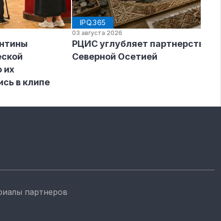
IPQ.365
03 августа 2026
ентины
РЦИС углубляет партнерство с
еской
Северной Осетией
 их
ись в клипе
риалы партнеров