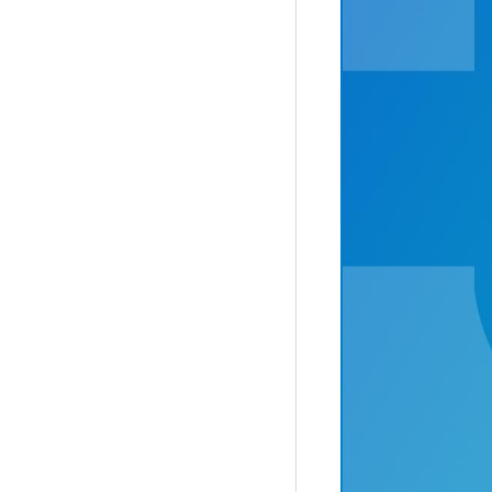
Рубрики
Интеллектуальная собственность и креативные и
Кино и театр
Искусство
Дизайн и мода
Реклама и маркетинг
Архитектура и урбанистика
Наука и технологии
Медиа
Образование
Издательское дело
Музыка
Музеи