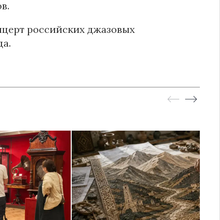
в.
нцерт российских джазовых
да.