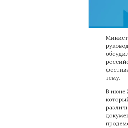
Материалы партнеров
Минист
АКИ
руковод
Artists / Художники.РФ
обсуди
n'RIS
российс
Онлайн патент
фестива
Цифровой Сарафан
тему.
В июне
которы
Смотрите нас в соцсетях и мессенджерах
различн
докумен
продемо