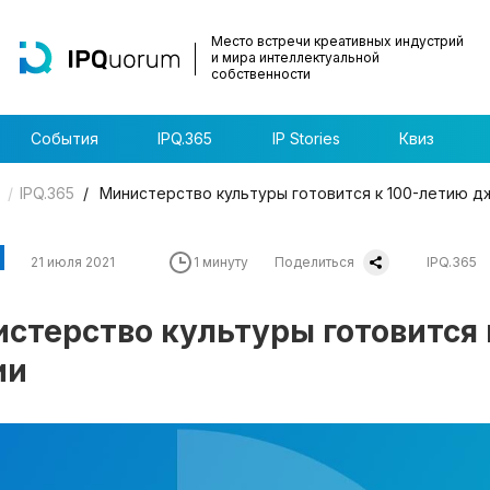
Место встречи креативных индустрий
и мира интеллектуальной
собственности
События
IPQ.365
IP Stories
Квиз
IPQ.365
Министерство культуры готовится к 100-летию дж
21 июля 2021
1 минуту
Поделиться
IPQ.365
стерство культуры готовится 
ии