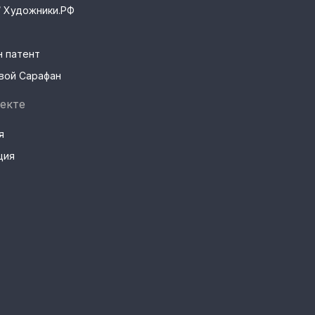
s / Художники.РФ
н патент
вой Сарафан
екте
я
ция