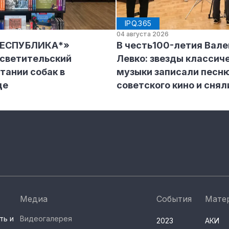
IPQ.365
04 августа 2026
РЕСПУБЛИКА*»
В честь100-летия Вал
осветительский
Левко: звезды классич
тании собак в
музыки записали песню
де
советского кино и снял
Медиа
События
Мате
ть и
Видеогалерея
2023
АКИ