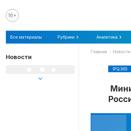
16+
Все материалы
Все материалы
Рубрики
Аналитика
Аналитика
Главная
Новости
Аналитика
Новости
Legal review
IPQ.365
События
IPQ.365
Мини
IP Stories
Росс
Квиз
О нас
Календарь