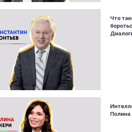
Что так
боротьс
Диалог
Интелле
Полина 