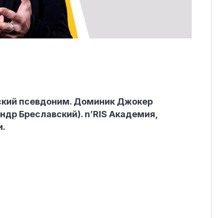
ский псевдоним. Доминик Джокер
ндр Бреславский). n’RIS Академия,
и.