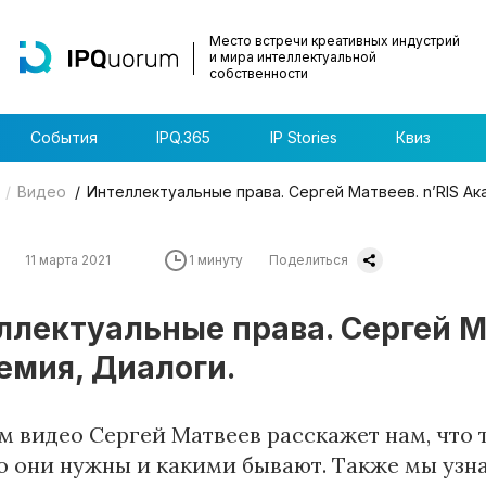
Место встречи креативных индустрий
и мира интеллектуальной
собственности
События
IPQ.365
IP Stories
Квиз
Видео
Интеллектуальные права. Сергей Матвеев. n’RIS Ак
11 марта 2021
1 минуту
Поделиться
ллектуальные права. Сергей Ма
емия, Диалоги.
м видео Сергей Матвеев расскажет нам, что 
о они нужны и какими бывают. Также мы узна