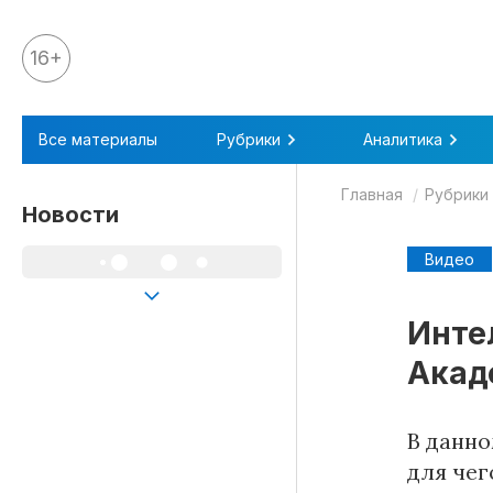
16+
Все материалы
Все материалы
Рубрики
Аналитика
Аналитика
Главная
Рубрики
Аналитика
Новости
Legal review
Видео
События
IPQ.365
Инте
IP Stories
Акад
Квиз
О нас
В данно
для чег
Календарь