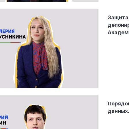
Защита 
депонир
Академи
Порядок
данных.