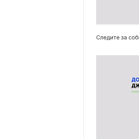
Материалы партнеров
Следите за со
АКИ
Artists / Художники.РФ
n'RIS
Онлайн патент
Цифровой Сарафан
Смотрите нас в соцсетях и мессенджерах