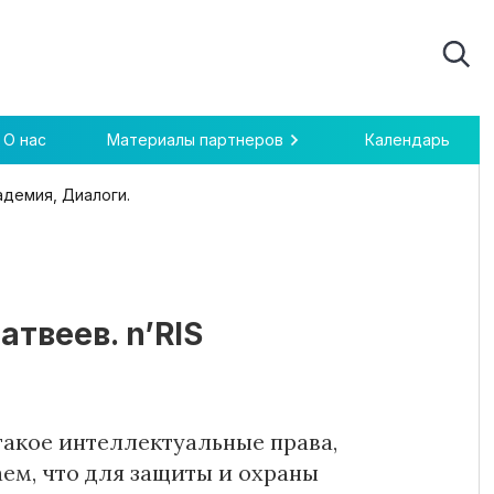
О нас
Материалы партнеров
Календарь
адемия, Диалоги.
твеев. n’RIS
такое интеллектуальные права,
ем, что для защиты и охраны