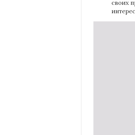
своих 
интерес
Рубрики
Интеллектуальная собственность и креативные и
Кино и театр
Искусство
Дизайн и мода
Реклама и маркетинг
Архитектура и урбанистика
Наука и технологии
Медиа
Образование
Издательское дело
Музыка
Музеи