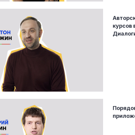
Авторск
курсов 
Диалог
Порядок
приложе