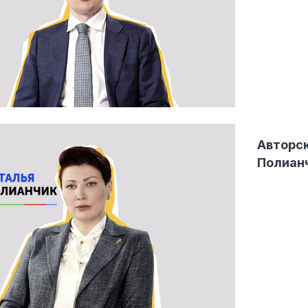
Авторск
Полианч